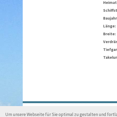
Heimat
Schiffs
Baujahr
Länge:
Breite:
Verdrä
Tiefga
Takelu
Um unsere Webseite für Sie optimal zu gestalten und fort