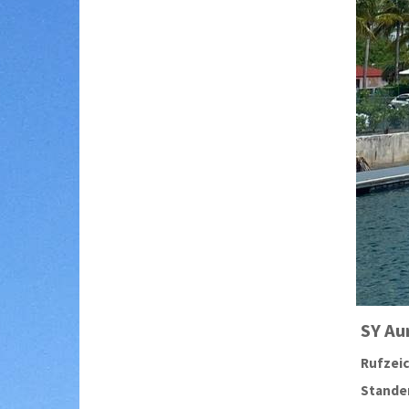
SY
Aur
Rufzei
Stander