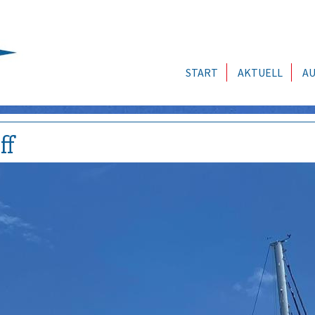
START
AKTUELL
AU
ff