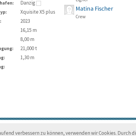
Danzig
hafen:
Matina Fischer
Xquisite X5 plus
typ:
Crew
2023
:
16,15
m
8,00
m
21,000
t
ngung:
1,30
m
ng:
ng:
© Trans-Ocean e.V. 2010-2026
Impressum
Kontakt
Nutzungsbedin
laufend verbessern zu können, verwenden wir Cookies. Durch 