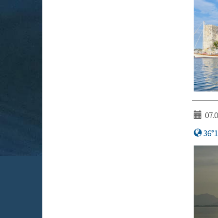
07.0
36°17