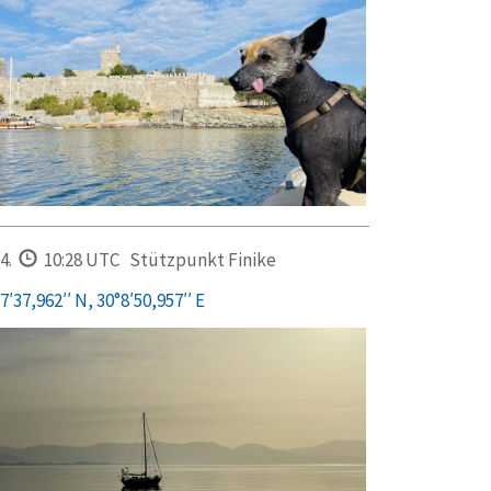
4.
10:28 UTC
Stützpunkt Finike
′37,962′′ N, 30°8′50,957′′ E