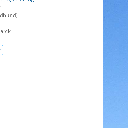
r
rdhund)
arck
n