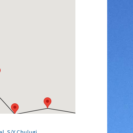
l, S/Y Chulugi