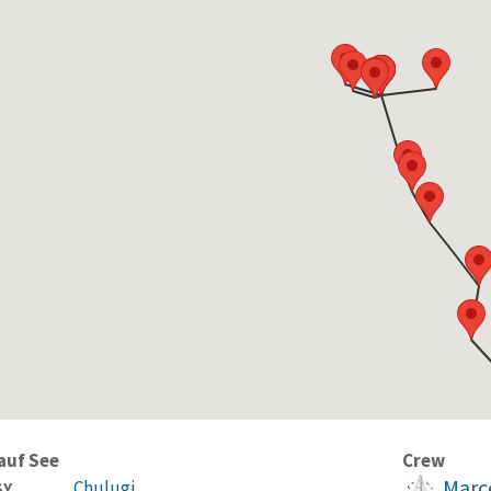
auf See
Crew
Marce
Chulugi
SY