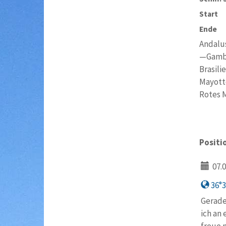
Start
Ende
Andalu
—Gambi
Brasil
Mayot
Rotes 
Positi
07.0
36°37
Gerade
ich an