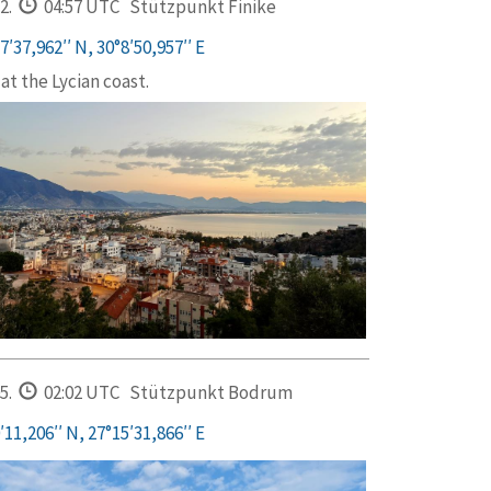
2.
04:57 UTC
Stützpunkt Finike
′37,962′′ N, 30°8′50,957′′ E
at the Lycian coast.
5.
02:02 UTC
Stützpunkt Bodrum
11,206′′ N, 27°15′31,866′′ E