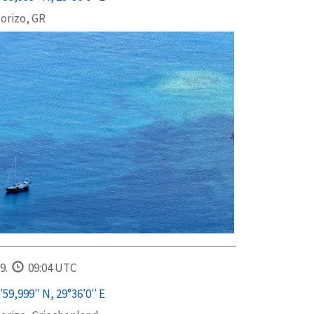
orizo, GR
9.
09:04 UTC
59,999′′ N, 29°36′0′′ E