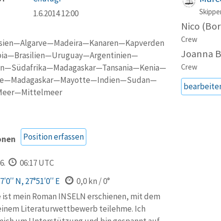
Skippe
1.6.2014 12:00
Nico (Bo
Crew
sien—Algarve—Madeira—Kanaren—Kapverden
Joanna B
a—Brasilien—Uruguay—Argentinien—
ien—Südafrika—Madagaskar—Tansania—Kenia—
Crew
te—Madagaskar—Mayotte—Indien—Sudan—
bearbeite
Meer—Mittelmeer
Position erfassen
onen
6.
06:17 UTC
′0′′ N, 27°51′0′′ E
0,0 kn / 0°
 ist mein Roman INSELN erschienen, mit dem
 einem Literaturwettbewerb teilehme. Ich