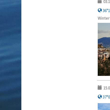
03.1
36°17
Winter 
15.0
37°0′