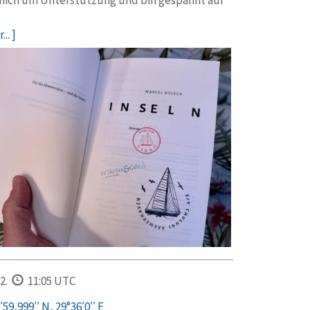
mich um Unterstützung und bin gespannt auf
... ]
2.
11:05 UTC
59,999′′ N, 29°36′0′′ E