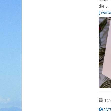
freue 
die…
[ weiter
14.1
36°7′