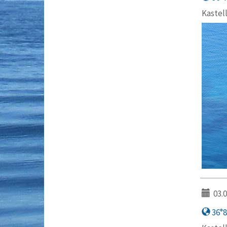
Kastell
03.0
36°8′