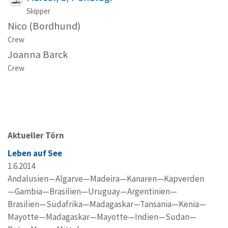
Skipper
Nico (Bordhund)
Crew
Joanna Barck
Crew
Aktueller Törn
Leben auf See
1.6.2014
Andalusien—Algarve—Madeira—Kanaren—Kapverden
—Gambia—Brasilien—Uruguay—Argentinien—
Brasilien—Südafrika—Madagaskar—Tansania—Kenia—
Mayotte—Madagaskar—Mayotte—Indien—Sudan—