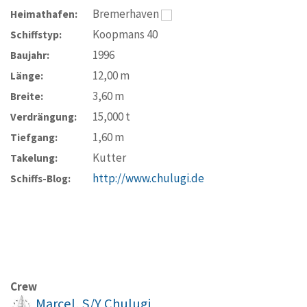
Bremerhaven
Heimathafen:
Koopmans 40
Schiffstyp:
1996
Baujahr:
12,00
m
Länge:
3,60
m
Breite:
15,000
t
Verdrängung:
1,60
m
Tiefgang:
Kutter
Takelung:
http://www.chulugi.de
Schiffs-Blog:
Crew
Marcel, S/Y Chulugi