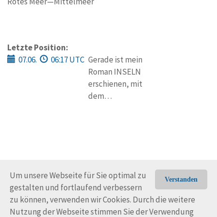
Rotes Meer—Mittelmeer
Letzte Position:
07.06.
06:17 UTC
Gerade ist mein
Roman INSELN
erschienen, mit
dem…
Um unsere Webseite für Sie optimal zu
Verstanden
gestalten und fortlaufend verbessern
© Trans-Ocean e.V. 2010-2026
Impressum
Kontakt
zu können, verwenden wir Cookies. Durch die weitere
Nutzungsbedingungen
Rechtliche Hinweise
Nutzung der Webseite stimmen Sie der Verwendung