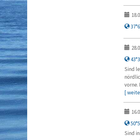
18.0
37°6′
28.0
43°31
Sind l
nördli
vorne.
[ weiter
16.0
50°57
Sind i