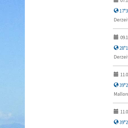
07.1
17°3′
Derzei
09.1
28°1
Derzei
11.0
39°20
Mallor
11.0
39°20