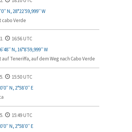
2.
18:10 UTC
0′′ N, 28°22′59,999′′ W
t cabo Verde
1.
16:56 UTC
6′48′′ N, 16°8′59,999′′ W
t auf Teneriffa, auf dem Weg nach Cabo Verde
5.
15:50 UTC
′0′′ N, 2°58′0′′ E
ca
5.
15:49 UTC
′0′′ N, 2°58′0′′ E