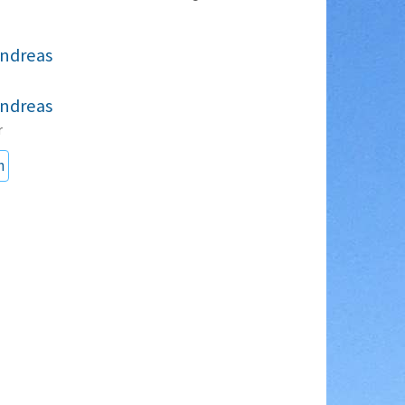
andreas
andreas
r
n