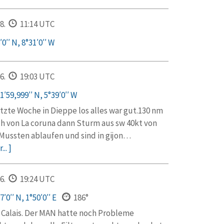
8.
11:14 UTC
0′′ N, 8°31′0′′ W
6.
19:03 UTC
′59,999′′ N, 5°39′0′′ W
etzte Woche in Dieppe los alles war gut.130 nm
ch von La coruna dann Sturm aus sw 40kt von
 Mussten ablaufen und sind in gijon…
... ]
6.
19:24 UTC
′0′′ N, 1°50′0′′ E
186°
n Calais. Der MAN hatte noch Probleme