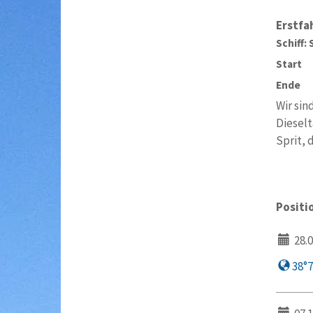
Erstfa
Schiff: 
Start
Ende
Wir sin
Dieselt
Sprit, 
Positi
28.0
38°7′