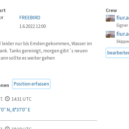
hrt
Crew
fiur.
FREEBIRD
SY
Eigner
1.6.2022 12:00
fiur.
Skippe
d leider nur bis Emden gekommen, Wasser im
ank. Tanks gereinigt, morgen gibt´s neuen
bearbeite
dann sollte es weiter gehen
Position erfassen
onen
7.
14:31 UTC
0′′ N, 8°37′0′′ E