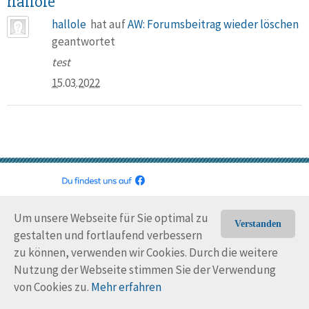
hallole
hallole
hat auf
AW: Forumsbeitrag wieder löschen
geantwortet
test
15.03.2022
© Trans-Ocean e.V. 2010-2026
Impressum
Kontakt
Um unsere Webseite für Sie optimal zu
Nutzungsbedingungen
Rechtliche Hinweise
Verstanden
gestalten und fortlaufend verbessern
zu können, verwenden wir Cookies. Durch die weitere
Nutzung der Webseite stimmen Sie der Verwendung
von Cookies zu.
Mehr erfahren