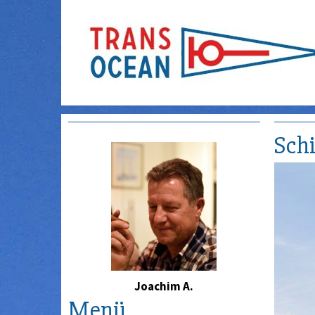
Schi
Joachim A.
Menü