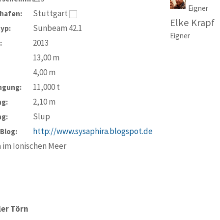
Eigner
Stuttgart
hafen:
Elke Krapf
Sunbeam 42.1
typ:
Eigner
2013
:
13,00
m
4,00
m
11,000
t
ngung:
2,10
m
ng:
Slup
ng:
http://www.sysaphira.blogspot.de
-Blog:
 im Ionischen Meer
ler Törn