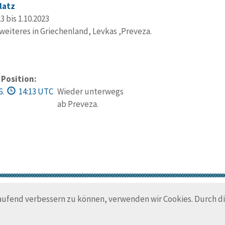
latz
3 bis 1.10.2023
 weiteres in Griechenland, Levkas ,Preveza.
 Position:
6.
14:13 UTC
Wieder unterwegs
ab Preveza.
© Trans-Ocean e.V. 2010-2026
Impressum
Kontakt
Nutzungsbedin
laufend verbessern zu können, verwenden wir Cookies. Durch 