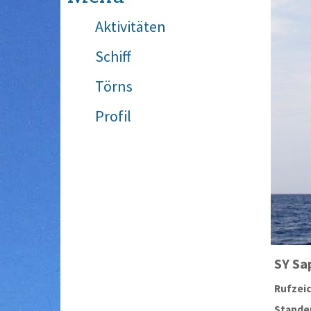
Aktivitäten
Schiff
Törns
Profil
SY
Sa
Rufzei
Stander