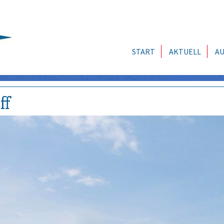
START
AKTUELL
AU
ff