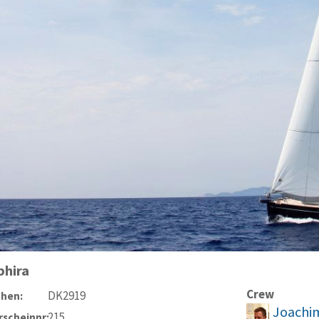
phira
Crew
DK2919
chen:
Joachim
215
scheinnr: