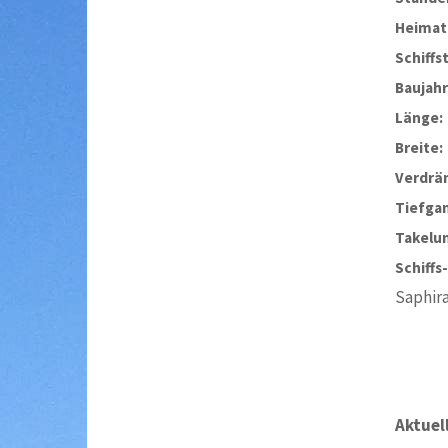
Heimat
Schiffs
Baujahr
Länge:
Breite:
Verdrä
Tiefga
Takelu
Schiffs
Saphira
Aktuel