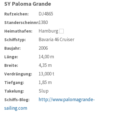
SY
Paloma Grande
DJ4865
Rufzeichen:
1380
Standerscheinnr:
Hamburg
Heimathafen:
Bavaria 46 Cruiser
Schiffstyp:
2006
Baujahr:
14,00
m
Länge:
4,35
m
Breite:
13,000
t
Verdrängung:
1,85
m
Tiefgang:
Slup
Takelung:
http://www.palomagrande-
Schiffs-Blog:
sailing.com