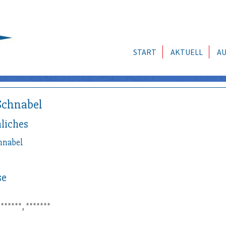
START
AKTUELL
AU
Schnabel
liches
hnabel
se
*******, *******