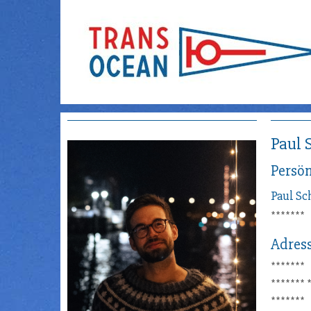
Paul 
Persön
Paul
Sc
*******
Adres
*******
*******
*******