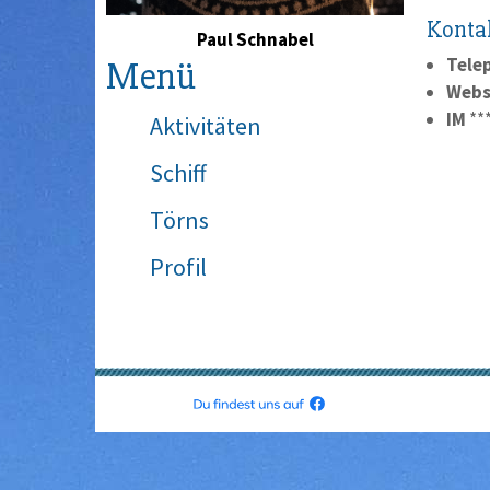
Konta
Paul Schnabel
Tele
Menü
Webs
IM
**
Aktivitäten
Schiff
Törns
Profil