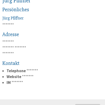
Jürg Pfiffner
Persönliches
Jürg
Pfiffner
*******
Adresse
*******
*******
*******
*******
Kontakt
Telephone
*******
Website
*******
IM
*******