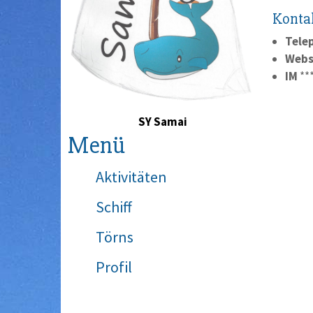
Konta
Tele
Webs
IM
**
SY Samai
Menü
Aktivitäten
Schiff
Törns
Profil