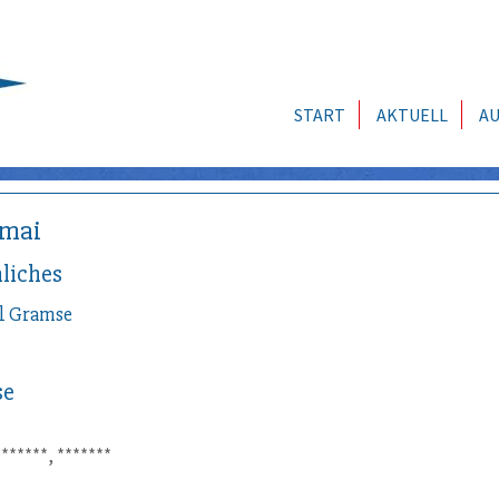
START
AKTUELL
AU
amai
liches
l
Gramse
se
*******, *******