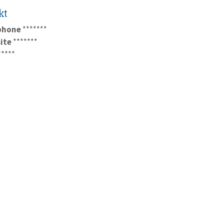
kt
phone
*******
ite
*******
*****