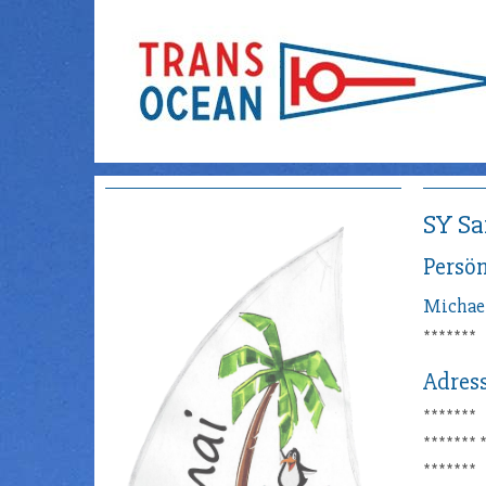
SY S
Persön
Michae
*******
Adres
*******
*******
*******