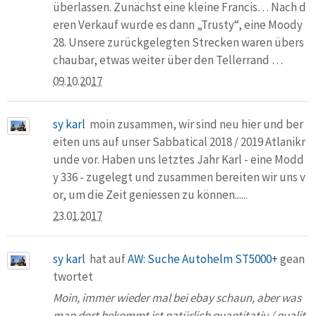
überlassen. Zunächst eine kleine Francis… Nach d
eren Verkauf wurde es dann „Trusty“, eine Moody
28. Unsere zurückgelegten Strecken waren übers
chaubar, etwas weiter über den Tellerrand …
09.10.2017
sy karl
moin zusammen, wir sind neu hier und ber
eiten uns auf unser Sabbatical 2018 / 2019 Atlanikr
unde vor. Haben uns letztes Jahr Karl - eine Modd
y 336 - zugelegt und zusammen bereiten wir uns v
or, um die Zeit geniessen zu können......
23.01.2017
sy karl
hat auf
AW: Suche Autohelm ST5000+
gean
twortet
Moin, immer wieder mal bei ebay schaun, aber was
man dort bekommt ist natürlich quantitativ / qualit