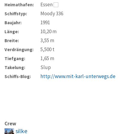
Essen
Heimathafen:
Moody 336
Schiffstyp:
1991
Baujahr:
10,20
m
Länge:
3,55
m
Breite:
5,500
t
Verdrängung:
1,65
m
Tiefgang:
Slup
Takelung:
http://www.mit-karl-unterwegs.de
Schiffs-Blog:
Crew
silke