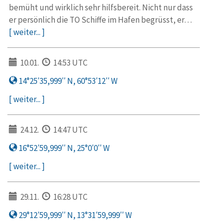
bemüht und wirklich sehr hilfsbereit. Nicht nur dass
er persönlich die TO Schiffe im Hafen begrüsst, er…
[ weiter... ]
10.01.
14:53 UTC
14°25′35,999′′ N, 60°53′12′′ W
[ weiter... ]
24.12.
14:47 UTC
16°52′59,999′′ N, 25°0′0′′ W
[ weiter... ]
29.11.
16:28 UTC
29°12′59,999′′ N, 13°31′59,999′′ W