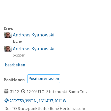
Crew
Andreas Kyanowski
Eigner
Andreas Kyanowski
Skipper
bearbeiten
Position erfassen
Positionen
31.12.
12:00 UTC
Stützpunkt Santa Cruz
28°27′59,399′′ N, 16°14′37,201′′ W
Der TO Stützpunktleiter René Hertel ist sehr