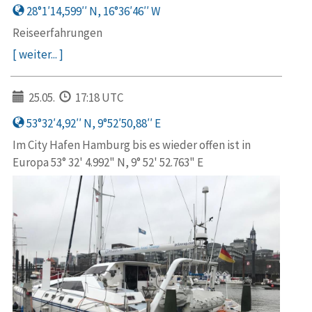
28°1′14,599′′ N, 16°36′46′′ W
Reiseerfahrungen
[ weiter... ]
25.05.
17:18 UTC
53°32′4,92′′ N, 9°52′50,88′′ E
Im City Hafen Hamburg bis es wieder offen ist in
Europa 53° 32' 4.992" N, 9° 52' 52.763" E