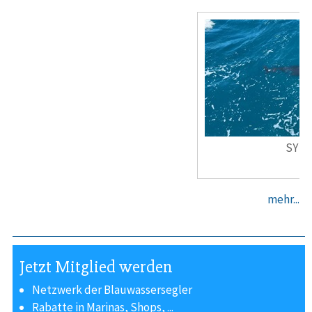
SY
La O
mehr...
Jetzt Mitglied werden
Netzwerk der Blauwassersegler
Rabatte in Marinas, Shops, ...