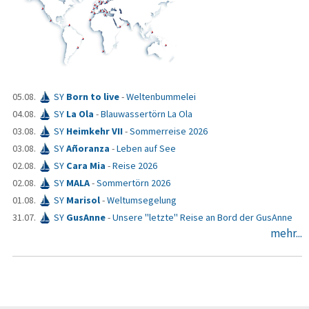
05.08.
SY
Born to live
-
Weltenbummelei
04.08.
SY
La Ola
-
Blauwassertörn La Ola
03.08.
SY
Heimkehr VII
-
Sommerreise 2026
03.08.
SY
Añoranza
-
Leben auf See
02.08.
SY
Cara Mia
-
Reise 2026
02.08.
SY
MALA
-
Sommertörn 2026
01.08.
SY
Marisol
-
Weltumsegelung
31.07.
SY
GusAnne
-
Unsere "letzte" Reise an Bord der GusAnne
mehr...