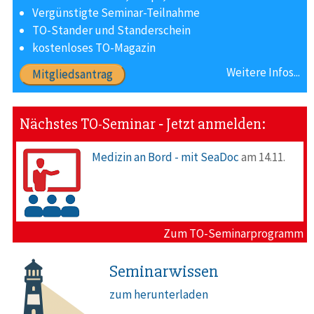
Vergünstigte Seminar-Teilnahme
TO-Stander und Standerschein
kostenloses TO-Magazin
Weitere Infos...
Mitgliedsantrag
Nächstes TO-Seminar ‐ Jetzt anmelden:
Medizin an Bord - mit SeaDoc
am 14.11.
Zum TO-Seminarprogramm
Seminarwissen
zum herunterladen