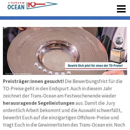
registrieren
Preisträger:innen gesucht!
Die Bewerbungsfrist für die
TO-Preise geht in den Endspurt. Auch in diesem Jahr
zeichnet der Trans-Ocean am Fest­wochen­ende wie­der
heraus­ragende Segel­lei­stun­gen
aus. Damit die Jury
ordent­lich Arbeit be­kommt und die Auswahl schwer­fällt,
bewerbt Euch auf die einzig­artigen Offshore-Preise und
tragt Euch in die Gewinner­listen des Trans-Ocean ein. Noch