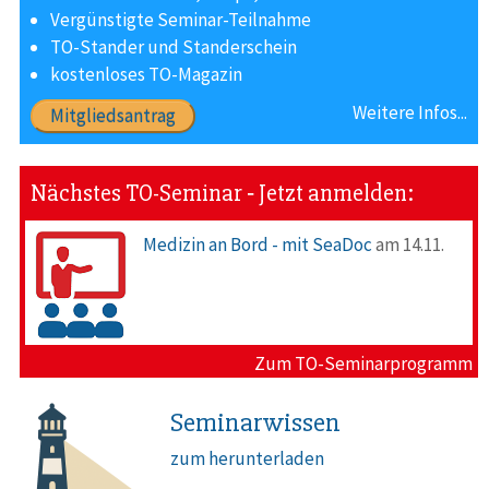
Vergünstigte Seminar-Teilnahme
TO-Stander und Standerschein
kostenloses TO-Magazin
Weitere Infos...
Mitgliedsantrag
Nächstes TO-Seminar ‐ Jetzt anmelden:
Medizin an Bord - mit SeaDoc
am 14.11.
Zum TO-Seminarprogramm
Seminarwissen
zum herunterladen