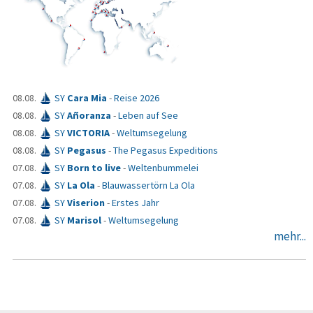
08.08.
SY
Cara Mia
-
Reise 2026
08.08.
SY
Añoranza
-
Leben auf See
08.08.
SY
VICTORIA
-
Weltumsegelung
08.08.
SY
Pegasus
-
The Pegasus Expeditions
07.08.
SY
Born to live
-
Weltenbummelei
07.08.
SY
La Ola
-
Blauwassertörn La Ola
07.08.
SY
Viserion
-
Erstes Jahr
07.08.
SY
Marisol
-
Weltumsegelung
mehr...