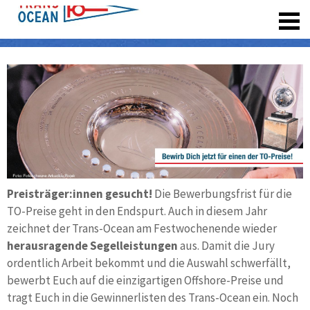
registrieren
Preisträger:innen gesucht!
Die Bewerbungsfrist für die
TO-Preise geht in den Endspurt. Auch in diesem Jahr
zeichnet der Trans-Ocean am Fest­wochen­ende wie­der
heraus­ragende Segel­lei­stun­gen
aus. Damit die Jury
ordent­lich Arbeit be­kommt und die Auswahl schwer­fällt,
bewerbt Euch auf die einzig­artigen Offshore-Preise und
tragt Euch in die Gewinner­listen des Trans-Ocean ein. Noch