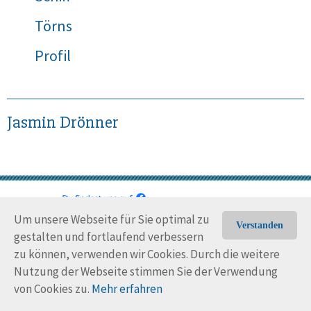
Törns
Profil
Jasmin Drönner
Um unsere Webseite für Sie optimal zu
© Trans-Ocean e.V. 2010-2026
Impressum
Kontakt
Verstanden
gestalten und fortlaufend verbessern
Nutzungsbedingungen
Rechtliche Hinweise
zu können, verwenden wir Cookies. Durch die weitere
Nutzung der Webseite stimmen Sie der Verwendung
von Cookies zu.
Mehr erfahren