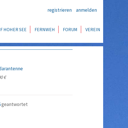
registrieren
anmelden
F HOHER SEE
FERNWEH
FORUM
VEREIN
adarantenne
0 €
6
geantwortet