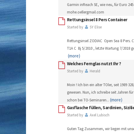
Garmin inReach SE, wie neu, für Euro 245
mohe.oellergmail.com
Rettungsinsel 8 Pers Container
Started by
SY Elise
Rettungsinsel ZODIAC Open Sea 8 Pers. C
T1A C Bj 5/2010 , letzte Wartung 7/2018 
(more)
Welches Fernglas nutzt Ihr ?
Started by
Herald
Moin ! Ich bin ein alter TOler, seit 1989 32
gewesen. Nun, ich schreibe seit Jahren fü
(more)
schon bei TO-Seminaren
...
Gasflasche füllen, Sardinien, Sizili
Started by
Axel Lubisch
Guten Tag Zusammen, wir liegen mit uns