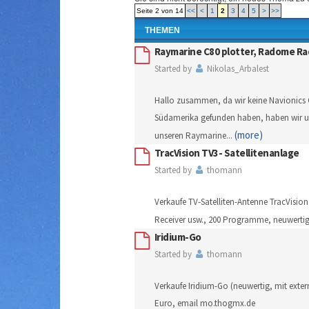
Seite 2 von 14
<<
<
1
2
3
4
5
>
>>
THEMEN
Raymarine C80 plotter, Radome Ra
Started by
Nikolas_Arbalest
Hallo zusammen, da wir keine Navionics 
Südamerika gefunden haben, haben wir u
(more)
unseren Raymarine
...
TracVision TV3- Satellitenanlage
Started by
thomann
Verkaufe TV-Satelliten-Antenne TracVision
Receiver usw., 200 Programme, neuwertig
Iridium-Go
Started by
thomann
Verkaufe Iridium-Go (neuwertig, mit exter
Euro, email mo.thogmx.de