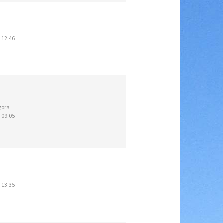
 12:46
gora
 09:05
 13:35