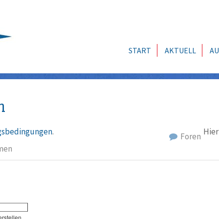
START
AKTUELL
AU
n
sbedingungen
.
Hier
Foren
men
erstellen