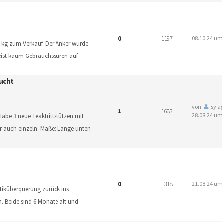
0
1197
08.10.24 um
5 kg zum Verkauf. Der Anker wurde
ist kaum Gebrauchssuren auf.
ucht
von
sy a
1
1683
28.08.24 um
! Habe 3 neue Teaktrittstützen mit
auch einzeln. Maße: Länge unten
0
1318
21.08.24 um
tiküberquerung zurück ins
. Beide sind 6 Monate alt und