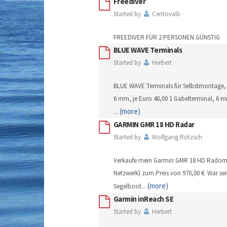
Freediver
Started by
Centovalli
FREEDIVER FÜR 2 PERSONEN GÜNSTIG em
BLUE WAVE Terminals
Started by
Herbert
BLUE WAVE Terminals für Selbstmontage, 
6 mm, je Euro 40,00 1 Gabelterminal, 6 
(more)
...
GARMIN GMR 18 HD Radar
Started by
Wolfgang Rötzsch
Verkaufe mein Garmin GMR 18 HD Radom R
Netzwerk) zum Preis von 970,00 €. War se
(more)
Segelboot
...
Garmin inReach SE
Started by
Herbert