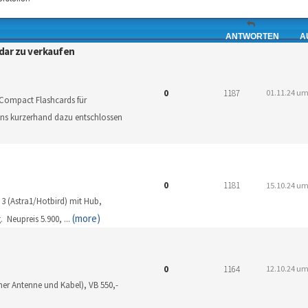
ANTWORTEN
A
dar zu verkaufen
0
1187
01.11.24 um
Compact Flashcards für
ns kurzerhand dazu entschlossen
0
1181
15.10.24 um
 3 (Astra1/Hotbird) mit Hub,
(more)
. Neupreis 5.900,
...
0
1164
12.10.24 um
ner Antenne und Kabel), VB 550,-