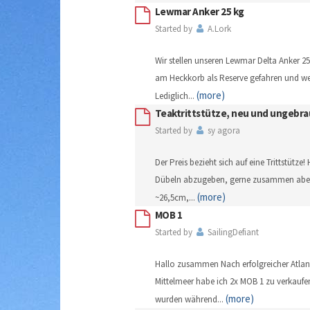
Lewmar Anker 25 kg
Started by
A.Lork
Wir stellen unseren Lewmar Delta Anker 2
am Heckkorb als Reserve gefahren und we
(more)
Lediglich
...
Teaktrittstütze, neu und ungebra
Started by
sy agora
Der Preis bezieht sich auf eine Trittstütze
Dübeln abzugeben, gerne zusammen aber 
(more)
~26,5cm,
...
MOB 1
Started by
SailingDefiant
Hallo zusammen Nach erfolgreicher Atlan
Mittelmeer habe ich 2x MOB 1 zu verkaufen
(more)
wurden während
...