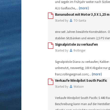
und segeln im Frühjahr weiter nach Sizili
(more)
ALU Gasflasche,
...
Bananaboat mit Motor 3,5 X 1,25 m
Started by
TO-Santa
eine seit Jahren bewährte Konstruktion. 
stabilen Sitzbänken und einem 2,5 PS Viert
Signalpistole zu verkaufen
Started by
frollinger
Signalpistole Diana zu verkaufen; Kaliber 
unbenutzt, neuwertig; 100 € Abgabe nur 
(more)
franz.rollingergmail.com;
...
Verkaufe Windpilot South Pacific
Started by
Watson
Verkaufe Windpilot South Pacific S 440 R
Beschreibung kann man auf der Hersteller