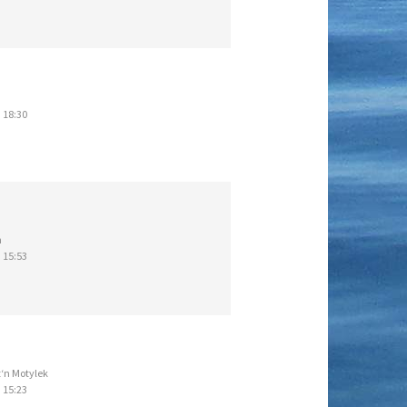
 18:30
h
 15:53
‘n Motylek
 15:23