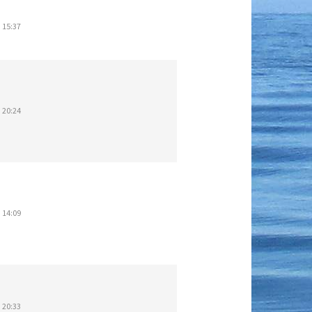
 15:37
 20:24
 14:09
 20:33