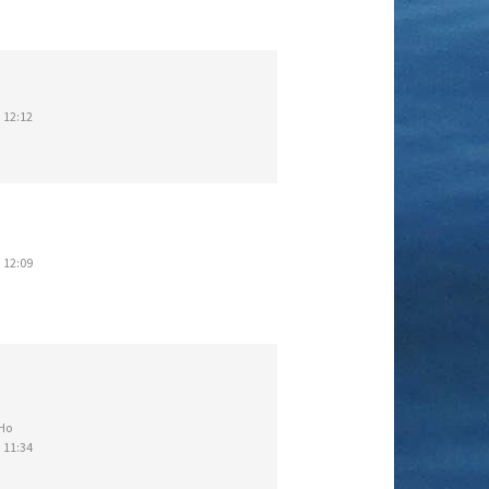
 12:12
 12:09
Ho
 11:34