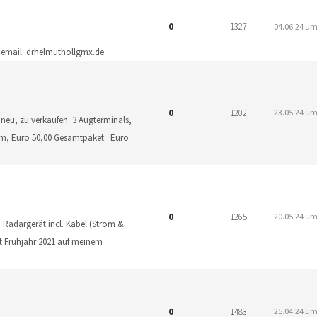
0
1327
04.06.24 um
ail: drhelmuthollgmx.de
0
1202
23.05.24 um
neu, zu verkaufen. 3 Augterminals,
mm, Euro 50,00 Gesamtpaket: Euro
0
1265
20.05.24 um
adargerät incl. Kabel (Strom &
it Frühjahr 2021 auf meinem
0
1483
25.04.24 um