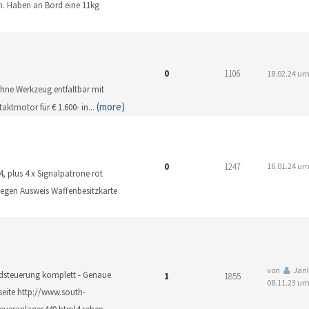
en. Haben an Bord eine 11kg
0
1106
18.02.24 um
Ohne Werkzeug entfaltbar mit
(more)
aktmotor für € 1.600- in
...
0
1247
16.01.24 um
4, plus 4 x Signalpatrone rot
gegen Ausweis Waffenbesitzkarte
von
Jan
adsteuerung komplett - Genaue
1
1855
08.11.23 um
seite http://www.south-