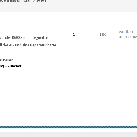
eueranlages440.html4 sehen.
...
von
Yem
1
1460
28.10.23 um
ponder B600 S mit integriertem
all des AIS und eine Reparatur hätte
erstellen
ng + Zubehör
© Trans-Ocean e.V. 2010-2026
Impressum
Kontakt
Nutzungsbedin