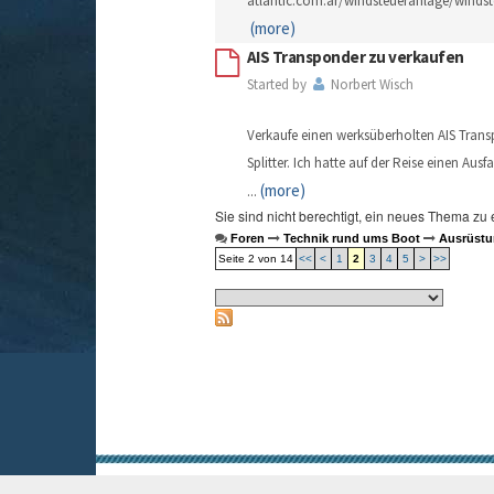
atlantic.com.ar/windsteueranlage/windst
(more)
AIS Transponder zu verkaufen
Started by
Norbert Wisch
Verkaufe einen werksüberholten AIS Trans
Splitter. Ich hatte auf der Reise einen Ausf
(more)
...
Sie sind nicht berechtigt, ein neues Thema zu 
Foren
Technik rund ums Boot
Ausrüstu
Seite 2 von 14
<<
<
1
2
3
4
5
>
>>