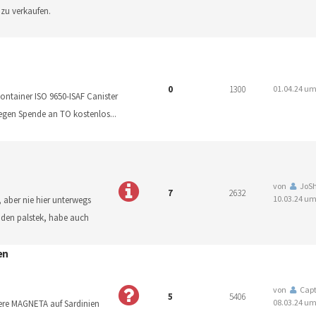
 zu verkaufen.
0
1300
01.04.24 um
ontainer ISO 9650-ISAF Canister
gegen Spende an TO kostenlos
...
von
JoS
7
2632
10.03.24 um
8, aber nie hier unterwegs
r den palstek, habe auch
en
von
Capt
5
5406
08.03.24 um
ere MAGNETA auf Sardinien