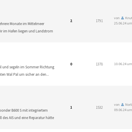
von
Knu
2
1791
25.06.24 um
ehrere Monate im Mittelmeer
ir im Hafen liegen und Landstrom
0
1378
10.06.24 um
il und segeln im Sommer Richtung
ten Wal Pal um sicher an den
...
von
Norb
1
1532
09.06.24 um
ponder B600 S mit integriertem
all des AIS und eine Reparatur hätte