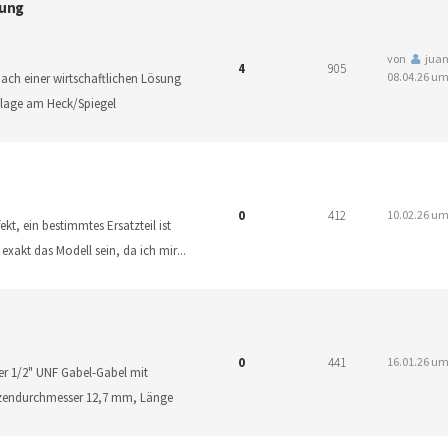
gung
von
jua
4
905
08.04.26 um
ach einer wirtschaftlichen Lösung
nlage am Heck/Spiegel
0
412
10.02.26 um
kt, ein bestimmtes Ersatzteil ist
 exakt das Modell sein, da ich mir
...
0
441
16.01.26 um
er 1/2" UNF Gabel-Gabel mit
lzendurchmesser 12,7 mm, Länge