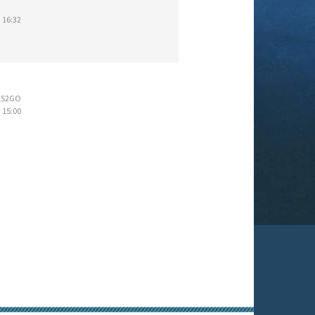
 16:32
ES2GO
 15:00