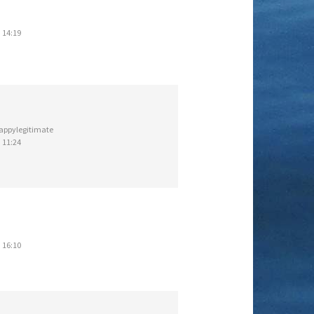
 14:19
appylegitimate
 11:24
 16:10