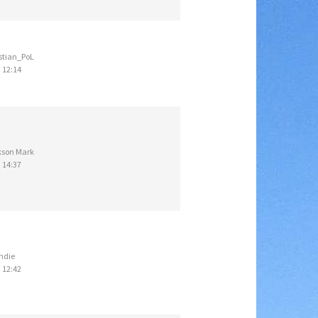
stian_PoL
 12:14
kson Mark
 14:37
ndie
 12:42