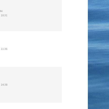
ki
 10:31
 11:36
 14:38