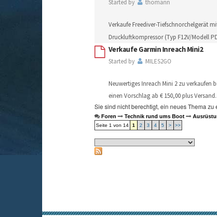
Started by
thomann
Verkaufe Freediver-Tiefschnorchelgerät 
Druckluftkompressor (Typ F12V/Modell P
Verkaufe Garmin Inreach Mini2
Started by
MILES2GO
Neuwertiges Inreach Mini 2 zu verkaufen 
einen Vorschlag ab € 150,00 plus Versand
Sie sind nicht berechtigt, ein neues Thema zu 
Foren
Technik rund ums Boot
Ausrüstu
Seite 1 von 14
1
2
3
4
5
>
>>