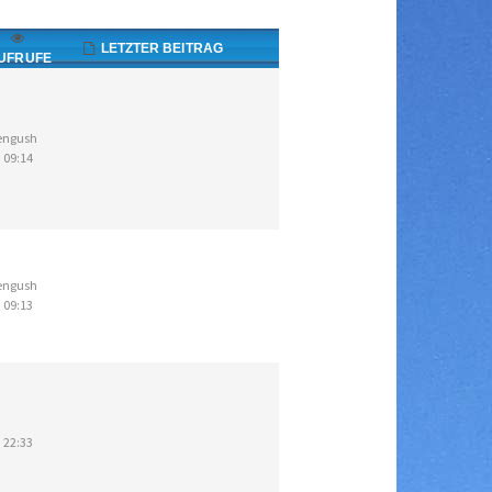
LETZTER BEITRAG
UFRUFE
engush
 09:14
engush
 09:13
 22:33