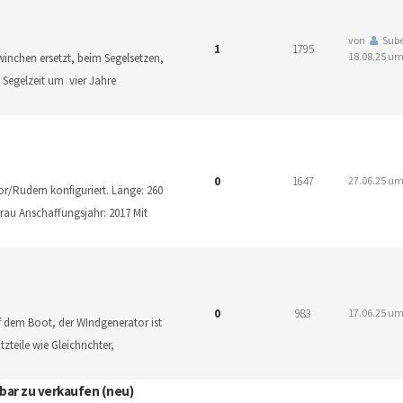
von
Sube
1
1795
18.08.25 um
winchen ersetzt, beim Segelsetzen,
Segelzeit um vier Jahre
0
1647
27.06.25 um
r/Rudern konfiguriert. Länge: 260
rau Anschaffungsjahr: 2017 Mit
0
983
17.06.25 um
 dem Boot, der WIndgenerator ist
teile wie Gleichrichter,
bar zu verkaufen (neu)