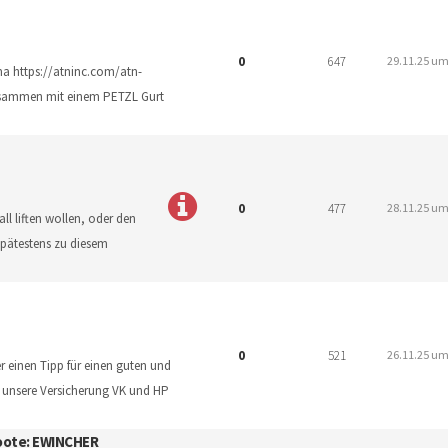
0
647
29.11.25 um
ma https://atninc.com/atn-
usammen mit einem PETZL Gurt
0
477
28.11.25 um
ll liften wollen, oder den
Spätestens zu diesem
0
521
26.11.25 um
r einen Tipp für einen guten und
r unsere Versicherung VK und HP
boote: EWINCHER