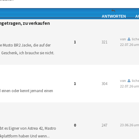
ANTWORTEN
A
ngetragen, zu verkaufen
von
lich
1
321
22.07.26 um
e Musto BR2 Jacke, die auf der
 Geschenk, ich brauche sie nicht.
von
lich
1
304
22.07.26 um
d einen oder kennt jemand einen
0
247
23.06.26 um
bt es Eigner von Astrea 42, Mastro
eckplattform haben Und wenn
...