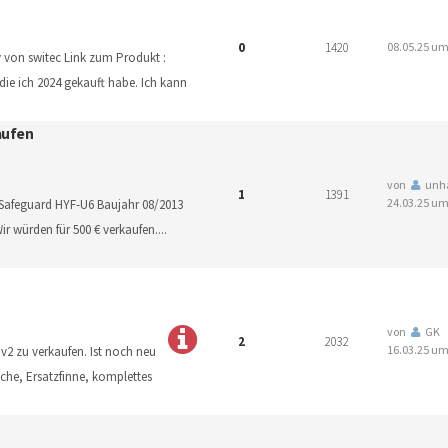
0
1420
08.05.25 um
 von switec Link zum Produkt :
ie ich 2024 gekauft habe. Ich kann
aufen
von
unh
1
1391
24.03.25 um
: Safeguard HYF-U6 Baujahr 08/2013
ir würden für 500 € verkaufen.
...
von
GK
2
2032
16.03.25 um
2 zu verkaufen. Ist noch neu
sche, Ersatzfinne, komplettes