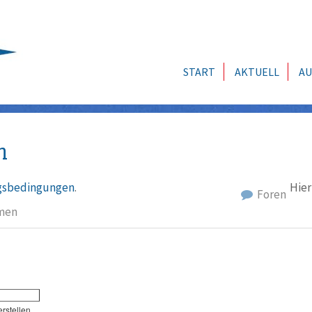
START
AKTUELL
AU
n
sbedingungen
.
Hier
Foren
men
erstellen