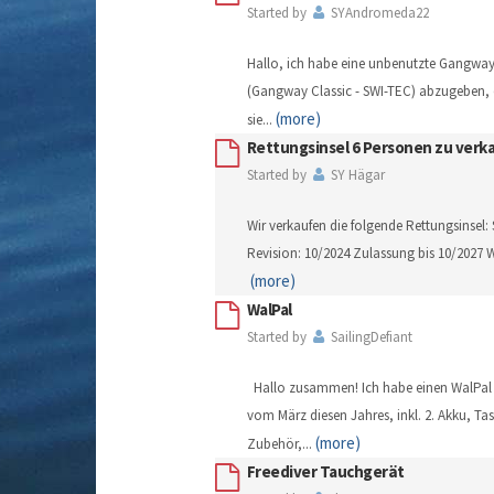
Started by
SYAndromeda22
Hallo, ich habe eine unbenutzte Gangway
(Gangway Classic - SWI-TEC) abzugeben, d
(more)
sie
...
Rettungsinsel 6 Personen zu verk
Started by
SY Hägar
Wir verkaufen die folgende Rettungsinsel
Revision: 10/2024 Zulassung bis 10/2027 W
(more)
WalPal
Started by
SailingDefiant
Hallo zusammen! Ich habe einen WalPal v
vom März diesen Jahres, inkl. 2. Akku, Ta
(more)
Zubehör,
...
Freediver Tauchgerät