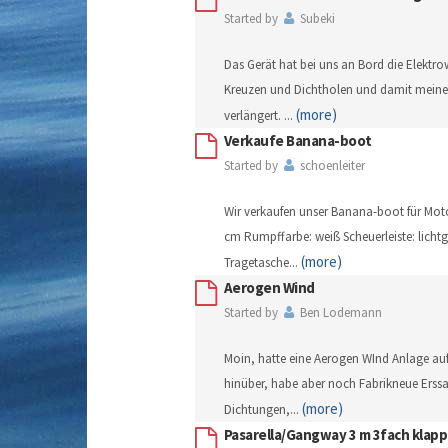
Started by
Subeki
Das Gerät hat bei uns an Bord die Elektro
Kreuzen und Dichtholen und damit meine 
(more)
verlängert.
...
Verkaufe Banana-boot
Started by
schoenleiter
Wir verkaufen unser Banana-boot für Moto
cm Rumpffarbe: weiß Scheuerleiste: lichtg
(more)
Tragetasche
...
Aerogen Wind
Started by
Ben Lodemann
Moin, hatte eine Aerogen WInd Anlage auf
hinüber, habe aber noch Fabrikneue Erssatz
(more)
Dichtungen,
...
Pasarella/Gangway 3 m 3fach klapp