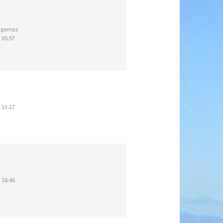
ngomez
 05:57
 13:27
 16:46