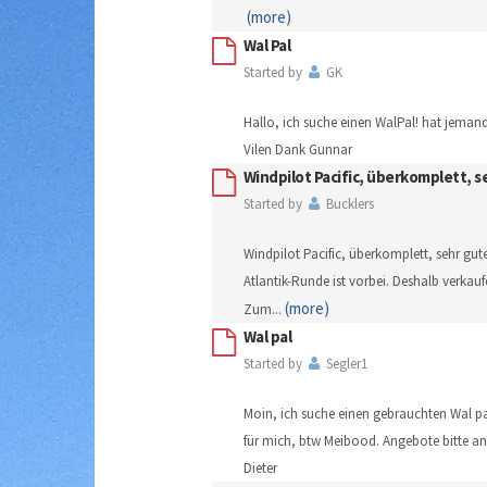
(more)
Wal Pal
Started by
GK
Hallo, ich suche einen WalPal! hat jeman
Vilen Dank Gunnar
Windpilot Pacific, überkomplett, 
Started by
Bucklers
Windpilot Pacific, überkomplett, sehr gut
Atlantik-Runde ist vorbei. Deshalb verkauf
(more)
Zum
...
Wal pal
Started by
Segler1
Moin, ich suche einen gebrauchten Wal pa
für mich, btw Meibood. Angebote bitte an
Dieter