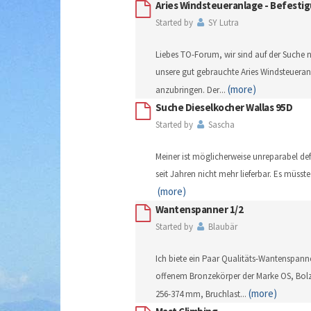
Aries Windsteueranlage - Befesti
Started by
SY Lutra
Liebes TO-Forum, wir sind auf der Suche n
unsere gut gebrauchte Aries Windsteuera
(more)
anzubringen. Der
...
Suche Dieselkocher Wallas 95D
Started by
Sascha
Meiner ist möglicherweise unreparabel defe
seit Jahren nicht mehr lieferbar. Es müsste
(more)
Wantenspanner 1/2
Started by
Blaubär
Ich biete ein Paar Qualitäts-Wantenspann
offenem Bronzekörper der Marke OS, Bo
(more)
256-374 mm, Bruchlast
...