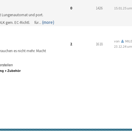
0
1426
15.01.25 um
mit Lungenautomat und port.
(more)
DLK gem. EC-Richtl. für
...
von
MIL
2
1618
23.12.24 um
brauchen es nicht mehr. Macht
.
erstellen
ng + Zubehör