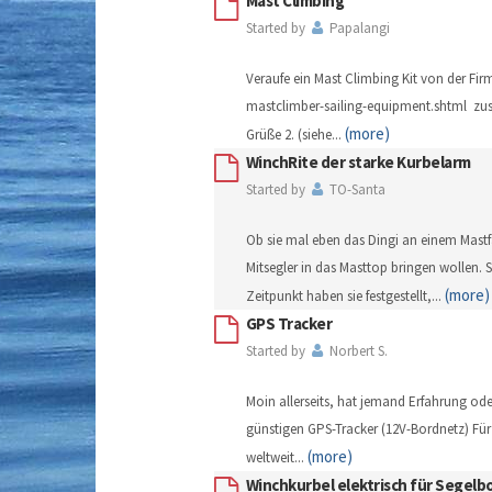
Mast Climbing
Started by
Papalangi
Veraufe ein Mast Climbing Kit von der Fir
mastclimber-sailing-equipment.shtml z
(more)
Grüße 2. (siehe
...
WinchRite der starke Kurbelarm
Started by
TO-Santa
Ob sie mal eben das Dingi an einem Mastfa
Mitsegler in das Masttop bringen wollen. 
(more)
Zeitpunkt haben sie festgestellt,
...
GPS Tracker
Started by
Norbert S.
Moin allerseits, hat jemand Erfahrung ode
günstigen GPS-Tracker (12V-Bordnetz) Fü
(more)
weltweit
...
Winchkurbel elektrisch für Segel