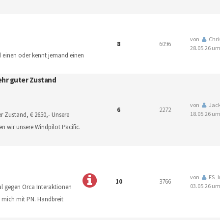
von
Chri
8
6096
28.05.26 um
d einen oder kennt jemand einen
sehr guter Zustand
von
Jac
6
2272
18.05.26 um
er Zustand, € 2650,- Unsere
en wir unsere Windpilot Pacific.
von
FS_I
10
3766
03.05.26 um
l gegen Orca Interaktionen
 mich mit PN. Handbreit