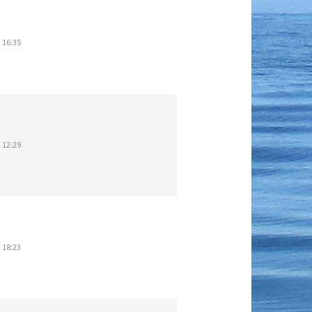
 16:35
 12:29
 18:23