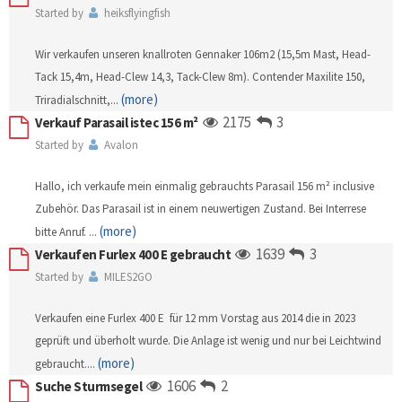
Started by
heiksflyingfish
Wir verkaufen unseren knallroten Gennaker 106m2 (15,5m Mast, Head-
Tack 15,4m, Head-Clew 14,3, Tack-Clew 8m). Contender Maxilite 150,
(more)
Triradialschnitt,
...
2175
3
Verkauf Parasail istec 156 m²
Started by
Avalon
Hallo, ich verkaufe mein einmalig gebrauchts Parasail 156 m² inclusive
Zubehör. Das Parasail ist in einem neuwertigen Zustand. Bei Interrese
(more)
bitte Anruf.
...
1639
3
Verkaufen Furlex 400 E gebraucht
Started by
MILES2GO
Verkaufen eine Furlex 400 E für 12 mm Vorstag aus 2014 die in 2023
geprüft und überholt wurde. Die Anlage ist wenig und nur bei Leichtwind
(more)
gebraucht.
...
1606
2
Suche Sturmsegel