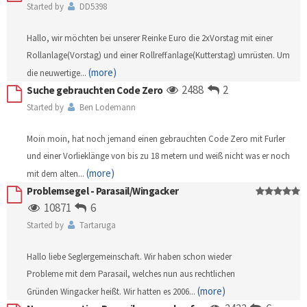
Started by
DD5398
Hallo, wir möchten bei unserer Reinke Euro die 2xVorstag mit einer
Rollanlage(Vorstag) und einer Rollreffanlage(Kutterstag) umrüsten. Um
(more)
die neuwertige
...
2488
2
Suche gebrauchten Code Zero
Started by
Ben Lodemann
Moin moin, hat noch jemand einen gebrauchten Code Zero mit Furler
und einer Vorlieklänge von bis zu 18 metern und weiß nicht was er noch
(more)
mit dem alten
...
Problemsegel - Parasail/Wingacker
10871
6
Started by
Tartaruga
Hallo liebe Seglergemeinschaft. Wir haben schon wieder
Probleme mit dem Parasail, welches nun aus rechtlichen
(more)
Gründen Wingacker heißt. Wir hatten es 2006
...