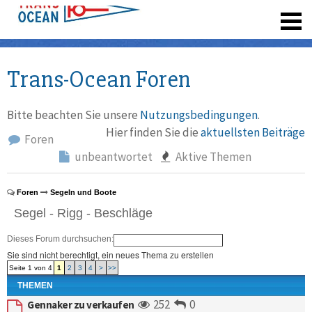
registrieren
Trans-Ocean Foren
Bitte beachten Sie unsere
Nutzungsbedingungen
.
Hier finden Sie die
aktuellsten Beiträge
Foren
unbeantwortet
Aktive Themen
Foren
Segeln und Boote
Segel - Rigg - Beschläge
Dieses Forum durchsuchen:
Sie sind nicht berechtigt, ein neues Thema zu erstellen
Seite 1 von 4
1
2
3
4
>
>>
THEMEN
252
0
Gennaker zu verkaufen