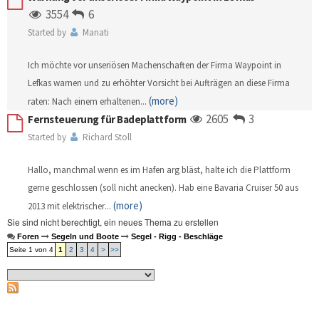
3554
6
Started by
Manati
Ich möchte vor unseriösen Machenschaften der Firma Waypoint in
Lefkas warnen und zu erhöhter Vorsicht bei Aufträgen an diese Firma
(more)
raten: Nach einem erhaltenen
...
2605
3
Fernsteuerung für Badeplattform
Started by
Richard Stoll
Hallo, manchmal wenn es im Hafen arg bläst, halte ich die Plattform
gerne geschlossen (soll nicht anecken). Hab eine Bavaria Cruiser 50 aus
(more)
2013 mit elektrischer
...
Sie sind nicht berechtigt, ein neues Thema zu erstellen
Foren
Segeln und Boote
Segel - Rigg - Beschläge
Seite 1 von 4
1
2
3
4
>
>>