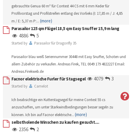
gebrauchte Genua 60 m² für Contest 44 CS mit 6 mm Keder für
Profilvorstag und Profilstreifen entlang des Vorlieks (I: 17,85 m / J: 4,85
(more)
m / E: 5,37 m P:
...
Parasailor 125 qm Flügel 18,5 qm Easy Snuffer 15,9 m lang
4886
5
Started by
Parasailor für Dragonfly 35
Parasailor blau weiß Seriennummer 30448 mit Easy Snuffer, Schoten und
allem Zubehör zu verkaufen. Andreas Firek, TEL 0049 179 4822227 Email:
Andreas.Firekweb.de
4079
3
Facnor elektrische Furler für Stagsegel
Started by
Camelot
Ich beabsichtige ein Kutterstagsegel für meine Contest 55 cs
anzuschaffen, um unter Starkwindbedingungen besser segeln zu
(more)
können. Ich bin auf Facnor elektrische
...
selbstholende Winschen zu kaufen gesucht....
2356
2