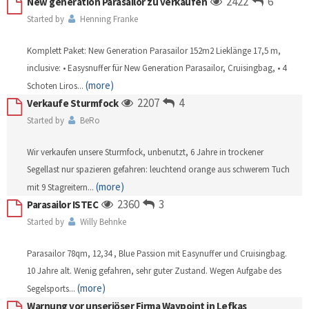
2422
6
New generation Parasailor zu verkaufen
Started by
Henning Franke
Komplett Paket: New Generation Parasailor 152m2 Lieklänge 17,5 m,
inclusive: • Easysnuffer für New Generation Parasailor, Cruisingbag, • 4
(more)
Schoten Liros
...
2207
4
Verkaufe Sturmfock
Started by
BeRo
Wir verkaufen unsere Sturmfock, unbenutzt, 6 Jahre in trockener
Segellast nur spazieren gefahren: leuchtend orange aus schwerem Tuch
(more)
mit 9 Stagreitern
...
2360
3
Parasailor ISTEC
Started by
Willy Behnke
Parasailor 78qm, 12,34 , Blue Passion mit Easynuffer und Cruisingbag.
10 Jahre alt. Wenig gefahren, sehr guter Zustand. Wegen Aufgabe des
(more)
Segelsports
...
Warnung vor unseriöser Firma Waypoint in Lefkas