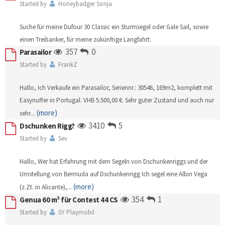
Started by
Honeybadger Sonja
Suche für meine Dufour 30 Classic ein Sturmsegel oder Gale Sail, sowie
einen Treibanker, für meine zukünftige Langfahrt.
357
0
Parasailor
Started by
FrankZ
Hallo, Ich Verkaufe ein Parasailor, Seriennr.: 30546, 169m2, komplett mit
Easynuffer in Portugal. VHB 5.500,00 €. Sehr guter Zustand und auch nur
(more)
sehr
...
3410
5
Dschunken Rigg?
Started by
Sev
Hallo, Wer hat Erfahrung mit dem Segeln von Dschunkenriggs und der
Umstellung von Bermuda auf Dschunkenrigg Ich segel eine Albin Vega
(more)
(z.Zt. in Alicante),
...
354
1
Genua 60 m² für Contest 44 CS
Started by
SY Playmobil