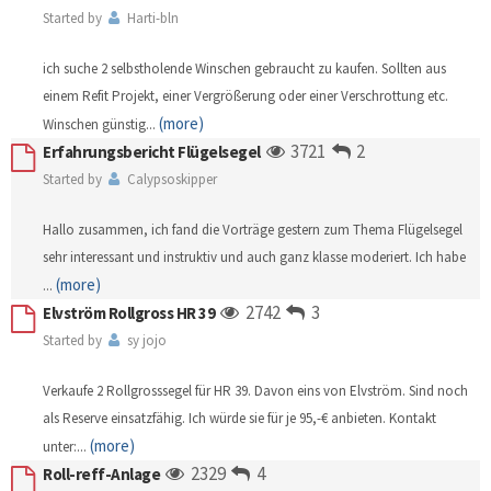
Started by
Harti-bln
ich suche 2 selbstholende Winschen gebraucht zu kaufen. Sollten aus
einem Refit Projekt, einer Vergrößerung oder einer Verschrottung etc.
(more)
Winschen günstig
...
3721
2
Erfahrungsbericht Flügelsegel
Started by
Calypsoskipper
Hallo zusammen, ich fand die Vorträge gestern zum Thema Flügelsegel
sehr interessant und instruktiv und auch ganz klasse moderiert. Ich habe
(more)
...
2742
3
Elvström Rollgross HR 39
Started by
sy jojo
Verkaufe 2 Rollgrosssegel für HR 39. Davon eins von Elvström. Sind noch
als Reserve einsatzfähig. Ich würde sie für je 95,-€ anbieten. Kontakt
(more)
unter:
...
2329
4
Roll-reff-Anlage