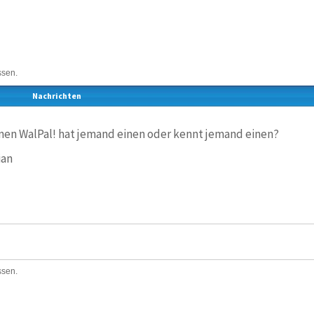
ssen.
Nachrichten
inen WalPal! hat jemand einen oder kennt jemand einen?
ian
ssen.