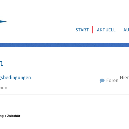
START
AKTUELL
AU
n
sbedingungen
.
Hier
Foren
men
ng + Zubehör