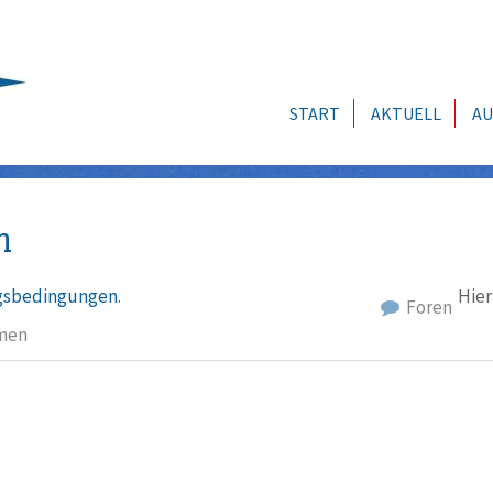
START
AKTUELL
AU
n
sbedingungen
.
Hier
Foren
men