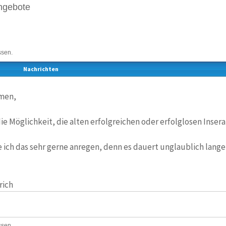
ngebote
ssen.
Nachrichten
emen,
die Möglichkeit, die alten erfolgreichen oder erfolglosen Inser
e ich das sehr gerne anregen, denn es dauert unglaublich lange
rich
ssen.