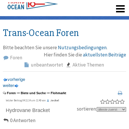
registrieren
Trans-Ocean Foren
Bitte beachten Sie unsere
Nutzungsbedingungen
.
Hier finden Sie die
aktuellsten Beiträge
Foren
unbeantwortet
Aktive Themen
vorherige
weiter
Foren
Biete und Suche
Flohmarkt
letzter Beitrag 04.11.14 um 11:40 von
Jockel
sortieren:
Hydrovane Bracket
0 Antworten