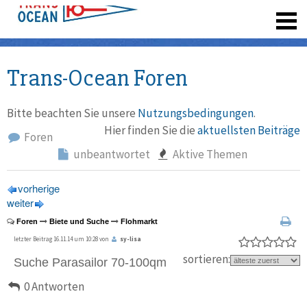
registrieren
Trans-Ocean Foren
Bitte beachten Sie unsere
Nutzungsbedingungen
.
Hier finden Sie die
aktuellsten Beiträge
Foren
unbeantwortet
Aktive Themen
vorherige
weiter
Foren
Biete und Suche
Flohmarkt
letzter Beitrag 16.11.14 um 10:28 von
sy-lisa
sortieren:
Suche Parasailor 70-100qm
0 Antworten