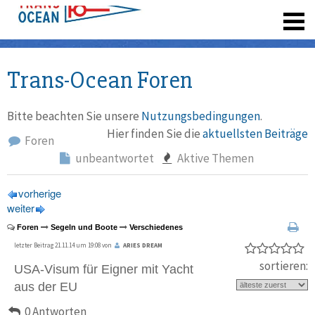
registrieren
Trans-Ocean Foren
Bitte beachten Sie unsere
Nutzungsbedingungen
.
Hier finden Sie die
aktuellsten Beiträge
Foren
unbeantwortet
Aktive Themen
vorherige
weiter
Foren
Segeln und Boote
Verschiedenes
letzter Beitrag 21.11.14 um 19:08 von
ARIES DREAM
sortieren:
USA-Visum für Eigner mit Yacht
aus der EU
0 Antworten