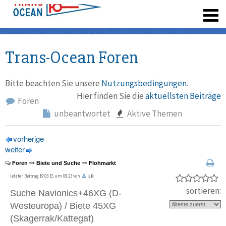
registrieren
Trans-Ocean Foren
Bitte beachten Sie unsere
Nutzungsbedingungen
.
Hier finden Sie die
aktuellsten Beiträge
Foren
unbeantwortet
Aktive Themen
vorherige
weiter
Foren
Biete und Suche
Flohmarkt
letzter Beitrag 19.03.15 um 09:23 von
Lü
sortieren:
Suche Navionics+46XG (D-
Westeuropa) / Biete 45XG
(Skagerrak/Kattegat)