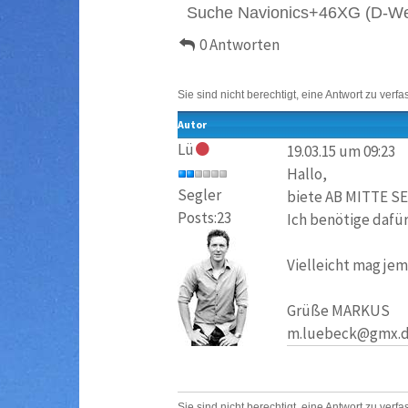
Suche Navionics+46XG (D-Wes
0 Antworten
Sie sind nicht berechtigt, eine Antwort zu verfa
Autor
Lü
19.03.15 um 09:23
Hallo,
Segler
biete AB MITTE SE
Posts:23
Ich benötige dafü
Vielleicht mag je
Grüße MARKUS
m.luebeck@gmx.
Sie sind nicht berechtigt, eine Antwort zu verfa