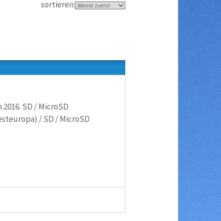
sortieren:
.2016. SD / MicroSD
esteuropa) / SD / MicroSD