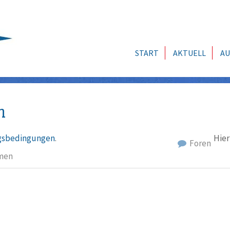
START
AKTUELL
AU
n
sbedingungen
.
Hier
Foren
men