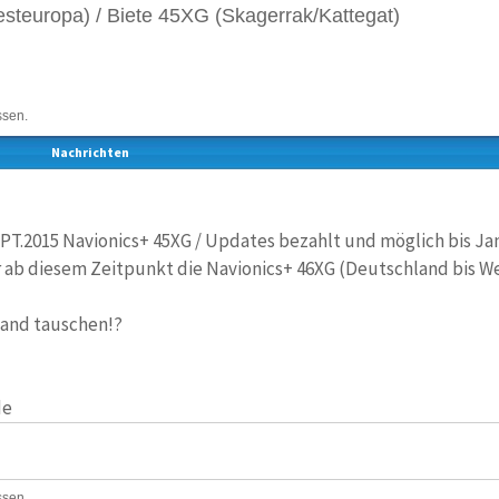
teuropa) / Biete 45XG (Skagerrak/Kattegat)
ssen.
Nachrichten
PT.2015 Navionics+ 45XG / Updates bezahlt und möglich bis Jan
r ab diesem Zeitpunkt die Navionics+ 46XG (Deutschland bis W
mand tauschen!?
de
ssen.