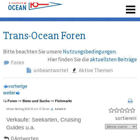
registrieren
Trans-Ocean Foren
Bitte beachten Sie unsere
Nutzungsbedingungen
.
Hier finden Sie die
aktuellsten Beiträge
Foren
unbeantwortet
Aktive Themen
vorherige
weiter
Foren
Biete und Suche
Flohmarkt
letzter Beitrag 29.03.15 um 17:32 von
Soleil II
sortieren:
Verkaufe: Seekarten, Cruising
Guides u.a.
0 Antworten