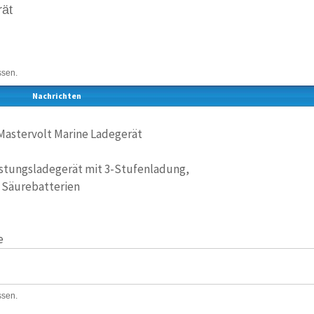
rät
ssen.
Nachrichten
 Mastervolt Marine Ladegerät
stungsladegerät mit 3-Stufenladung,
 / Säurebatterien
e
ssen.