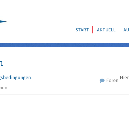
START
AKTUELL
AU
n
sbedingungen
.
Hier
Foren
men