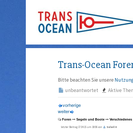
Trans-Ocean Fore
Bitte beachten Sie unsere
Nutzung
unbeantwortet
Aktive The
vorherige
weiter
Foren
Segeln und Boote
Verschiedenes
letzter Beitrag 17.04.15 um 18:06 von
Soleil II