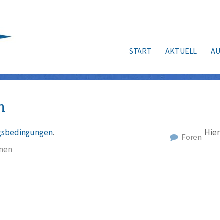
START
AKTUELL
AU
n
sbedingungen
.
Hier
Foren
men