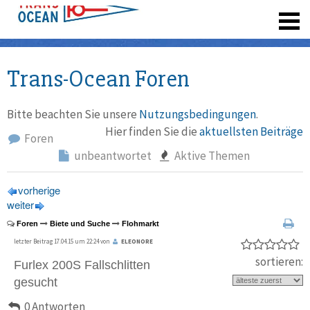
registrieren
Trans-Ocean Foren
Bitte beachten Sie unsere
Nutzungsbedingungen
.
Hier finden Sie die
aktuellsten Beiträge
Foren
unbeantwortet
Aktive Themen
vorherige
weiter
Foren
Biete und Suche
Flohmarkt
letzter Beitrag 17.04.15 um 22:24 von
ELEONORE
sortieren:
Furlex 200S Fallschlitten
gesucht
0 Antworten