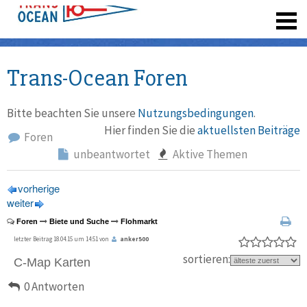
registrieren
Trans-Ocean Foren
Bitte beachten Sie unsere
Nutzungsbedingungen
.
Hier finden Sie die
aktuellsten Beiträge
Foren
unbeantwortet
Aktive Themen
vorherige
weiter
Foren
Biete und Suche
Flohmarkt
letzter Beitrag 18.04.15 um 14:51 von
anker500
sortieren:
C-Map Karten
0 Antworten