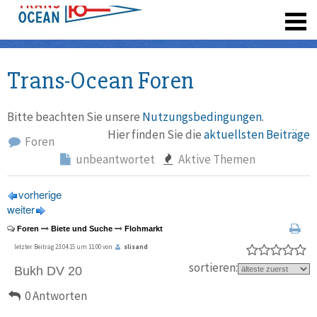
registrieren
Trans-Ocean Foren
Bitte beachten Sie unsere
Nutzungsbedingungen
.
Hier finden Sie die
aktuellsten Beiträge
Foren
unbeantwortet
Aktive Themen
vorherige
weiter
Foren
Biete und Suche
Flohmarkt
letzter Beitrag 23.04.15 um 11:00 von
slisand
sortieren:
Bukh DV 20
0 Antworten