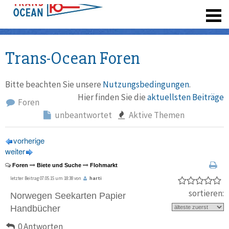
registrieren
Trans-Ocean Foren
Bitte beachten Sie unsere
Nutzungsbedingungen
.
Hier finden Sie die
aktuellsten Beiträge
Foren
unbeantwortet
Aktive Themen
vorherige
weiter
Foren
Biete und Suche
Flohmarkt
letzter Beitrag 07.05.15 um 18:38 von
harti
sortieren:
Norwegen Seekarten Papier
Handbücher
0 Antworten