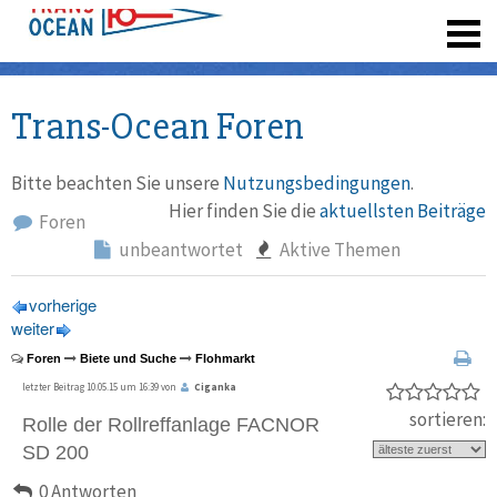
registrieren
Trans-Ocean Foren
Bitte beachten Sie unsere
Nutzungsbedingungen
.
Hier finden Sie die
aktuellsten Beiträge
Foren
unbeantwortet
Aktive Themen
vorherige
weiter
Foren
Biete und Suche
Flohmarkt
letzter Beitrag 10.05.15 um 16:39 von
Ciganka
sortieren:
Rolle der Rollreffanlage FACNOR
SD 200
0 Antworten