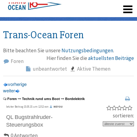
registrieren
Trans-Ocean Foren
Bitte beachten Sie unsere
Nutzungsbedingungen
.
Hier finden Sie die
aktuellsten Beiträge
Foren
unbeantwortet
Aktive Themen
vorherige
weiter
Foren
Technik rund ums Boot
Bordelektrik
letzter Beitrag 15.05.15 um 12:52 von
MEYOU
sortieren:
QL Bugstrahlruder-
Steuerungsbox
0 Antworten