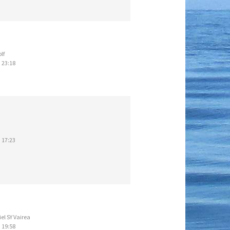
lf
 23:18
 17:23
el SY Vairea
 19:58