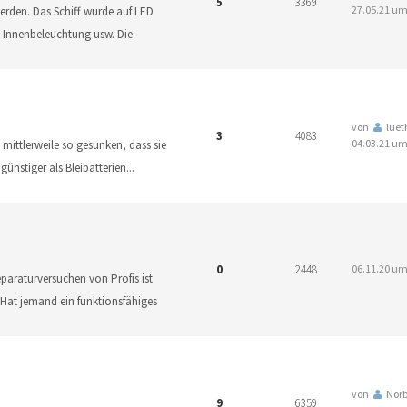
5
3369
27.05.21 um
erden. Das Schiff wurde auf LED
r, Innenbeleuchtung usw. Die
von
lue
3
4083
04.03.21 um
 mittlerweile so gesunken, dass sie
ünstiger als Bleibatterien
...
0
2448
06.11.20 um
araturversuchen von Profis ist
 Hat jemand ein funktionsfähiges
von
Norb
9
6359