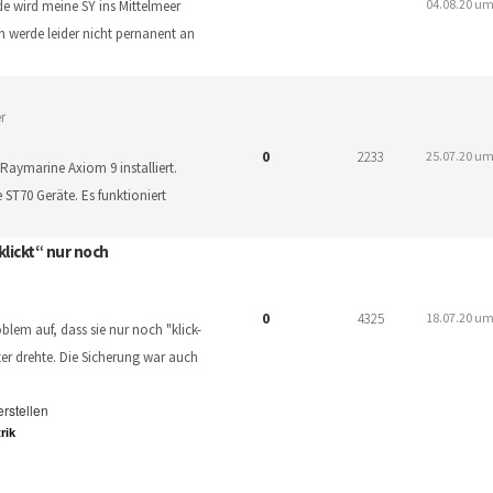
04.08.20 um
e wird meine SY ins Mittelmeer
ch werde leider nicht pernanent an
r
0
2233
25.07.20 um
Raymarine Axiom 9 installiert.
ST70 Geräte. Es funktioniert
lickt“ nur noch
0
4325
18.07.20 um
blem auf, dass sie nur noch "klick-
er drehte. Die Sicherung war auch
erstellen
rik