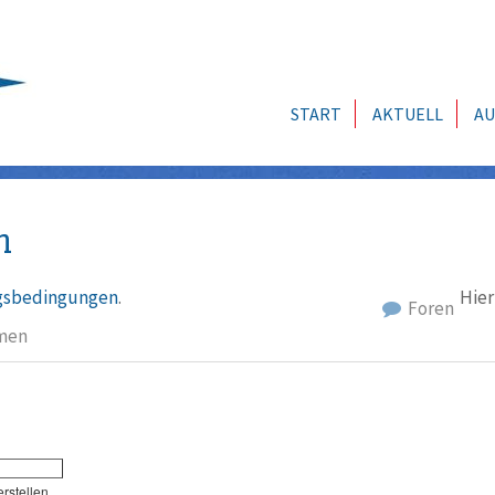
START
AKTUELL
AU
n
sbedingungen
.
Hier
Foren
men
erstellen