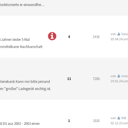
funktionierte er einwandfrei.
...
von
Vas
4
2416
03.04.24 um
4 Jahren leider 5 Mal
unmittelbarer Nachbarschaft
von
mos
11
7288
20.01.24 um
tteriebank Kann mir bitte jemand
in "großes" Ladegerät wichtig ist.
von
KW
1
1830
02.12.23 um
 DS aus 2002 - 2003 einen