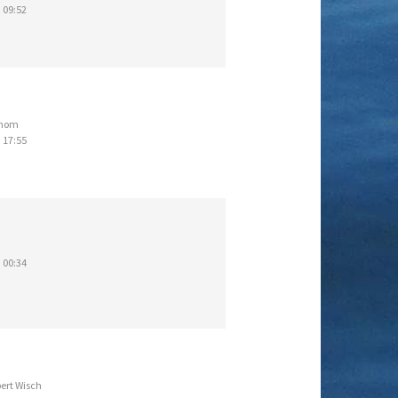
 09:52
thom
 17:55
 00:34
ert Wisch