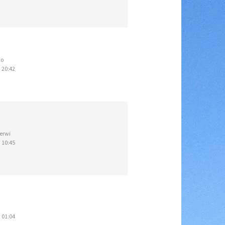
co
 20:42
erwi
 10:45
 01:04