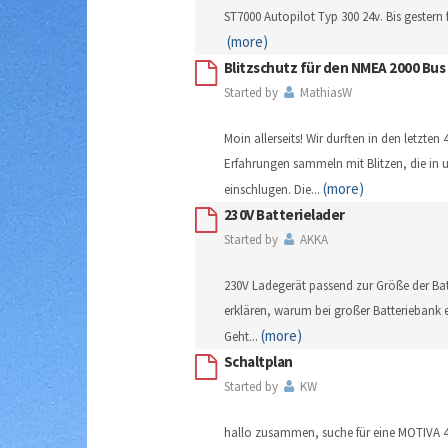
ST7000 Autopilot Typ 300 24v. Bis gestern 
(more)
Blitzschutz für den NMEA 2000 Bus
Started by
MathiasW
Moin allerseits! Wir durften in den letzten 
Erfahrungen sammeln mit Blitzen, die in 
(more)
einschlugen. Die
...
230V Batterielader
Started by
AKKA
230V Ladegerät passend zur Größe der Ba
erklären, warum bei großer Batteriebank e
(more)
Geht
...
Schaltplan
Started by
KW
hallo zusammen, suche für eine MOTIVA 43