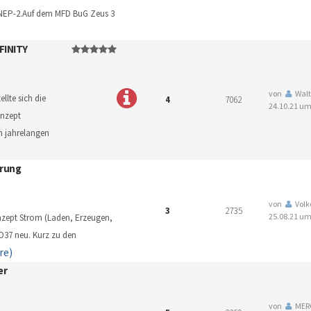
 NEP-2.Auf dem MFD BuG Zeus 3
FINITY
von
Walt
llte sich die
4
7062
24.10.21 um
onzept
m jahrelangen
erung
von
Volk
3
2735
25.08.21 um
nzept Strom (Laden, Erzeugen,
O37 neu. Kurz zu den
re)
er
von
MER