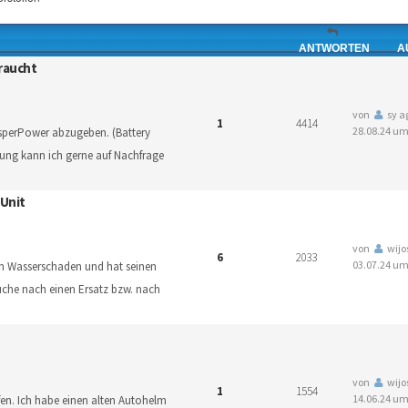
ANTWORTEN
A
raucht
von
sy a
1
4414
28.08.24 um
isperPower abzugeben. (Battery
ung kann ich gerne auf Nachfrage
Unit
von
wijo
6
2033
03.07.24 um
en Wasserschaden und hat seinen
Suche nach einen Ersatz bzw. nach
von
wijo
1
1554
14.06.24 um
fen. Ich habe einen alten Autohelm