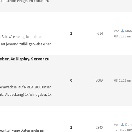
zu ja schon einiges im Forum zu
von
Rudo
1
4614
08.01.23 um
SeaBelow' einen gebrauchten
 Hat jemand zufälligerweise einen
eber, 4x Display, Server zu
0
2009
08.01.23 um
temwechsel auf NMEA 2000 unser
inkl. Abdeckung) 1x Windgeber, 1x
von
Dani
1
2340
12.08.22 um
Gewitter keine Daten mehr im