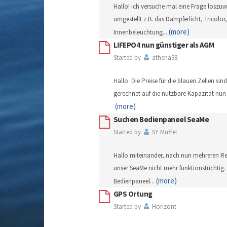
Hallo! Ich versuche mal eine Frage loszuw
umgestellt z.B. das Dampferlicht, Tricolo
(more)
Innenbeleuchtung
...
LIFEPO4 nun günstiger als AGM
Started by
athena38
Hallo Die Preise für die blauen Zellen sind
gerechnet auf die nutzbare Kapazität nun g
(more)
Suchen Bedienpaneel SeaMe
Started by
SY Muffet
Hallo miteinander, nach nun mehreren Rep
unser SeaMe nicht mehr funktionstüchtig.
(more)
Bedienpaneel
...
GPS Ortung
Started by
Horizont