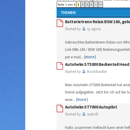
Seite 1 von 4
1
2
3
4
>
>>
THEMEN
Batterietrenn Relais BSW 160, geb
Started by
sy agora
Gebrauchtes Batterietrenn Relais von Wh
Link WBL-160 / BSW 160) Bedienungsanleit
(more)
per e-mail
...
Autohelm ST5000 Bedienteil Head 
Started by
Bootsbastler
Mein Autohelm ST5000 Bedienteil hat ein
Dienst aufgegeben. Jetzt bin ich auf der 
(more)
einer
...
Autohelm ST7000 Autopilot
Started by
walroß
Hallo zusammen Vielleicht kann einer hel