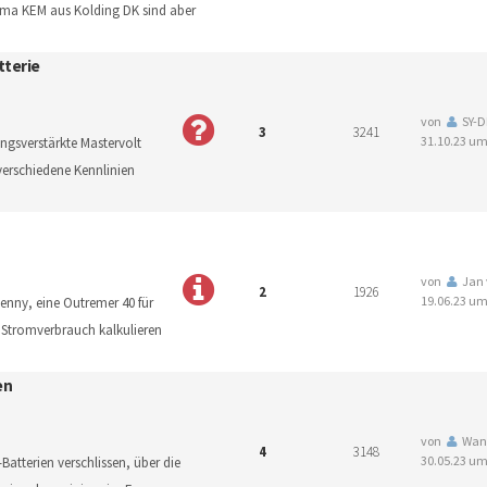
 firma KEM aus Kolding DK sind aber
tterie
von
SY-D
3
3241
31.10.23 um
ngsverstärkte Mastervolt
verschiedene Kennlinien
von
Jan 
2
1926
19.06.23 um
enny, eine Outremer 40 für
 Stromverbrauch kalkulieren
en
von
Wan
4
3148
30.05.23 um
Batterien verschlissen, über die