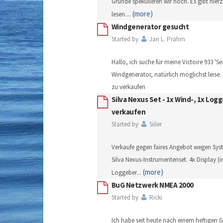
Gründe spekulieren wir noch. Es gibt hier
(more)
lesen.
...
Windgenerator gesucht
Started by
Jan L. Prahm
Hallo, ich suche für meine Victoire 933 '
Windgenerator, natürlich möglichst leise.
zu verkaufen
Silva Nexus Set - 1x Wind-, 1x Logg
verkaufen
Started by
Siiler
Verkaufe gegen faires Angebot wegen Sys
Silva Nexus-Instrumentenset. 4x Display (
(more)
Loggeber
...
BuG Netzwerk NMEA 2000
Started by
Ricki
Ich habe seit heute nach einem heftigen 