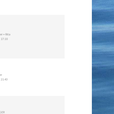
er + Rita
 17:10
er
 21:43
GER