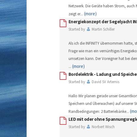
Netzwerk. Die Geräte haben Strom, auch
(more)
zeigt er
...
Energiekonzept der Segelyacht IN
Started by
Martin Schiller
Als ich die INFINITY übernommen hatte, ste
Frage wie man ein vernünftiges Energiek
umsetzen kann. Der Voreigner hat bei de
(more)
...
Bordelektrik - Ladung und Speich
Started by
David SV Artemis
Hallo Wir planen gerade unser Gesamtko
Speichern und Überwachen) auf unserer S
(mo
Randbedingungen: 2 Batteriebänke
...
LED mit oder ohne Spannungsregl
Started by
Norbert Wisch