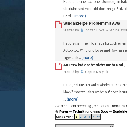
Hallo und einen schönen Sonntag, in bäld
überführt und verbleibt dort einige Zeit. I
(more)
Bord
...
Windanzeige: Problem mit AWS
Started by
Zoltan Doka & Sabine Bose
Hallo zusammen. Ich habe kürzlich einen 
Autopilot, Wind und Loge sind Raymarine 
(more)
eigentlich
...
Ankerwind dreht nicht mehr und „k
Started by
Capt‘n Motylek
Hallo, bei unserer Ankerwinde trat das Pro
klack" machte, aber weder auf noch herut
(more)
...
Sie sind nicht berechtigt, ein neues Thema zu 
Foren
Technik rund ums Boot
Bordelekt
Seite 1 von 4
1
2
3
4
>
>>