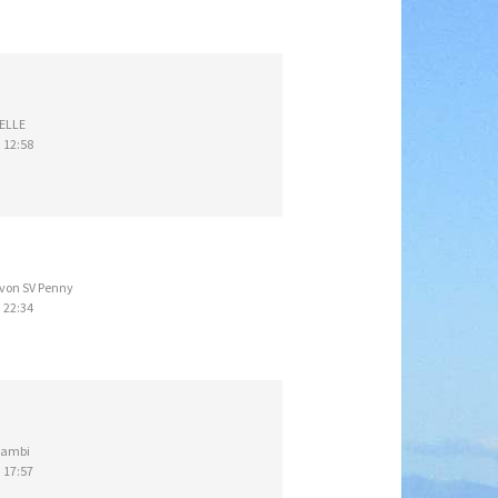
ELLE
 12:58
von SV Penny
 22:34
ambi
 17:57