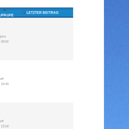
LETZTER BEITRAG
UFRUFE
gora
 09:03
sef
 16:40
sef
 15:26