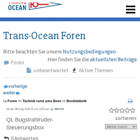
registrieren
Trans-Ocean Foren
Bitte beachten Sie unsere
Nutzungsbedingungen
.
Hier finden Sie die
aktuellsten Beiträge
Foren
unbeantwortet
Aktive Themen
vorherige
weiter
Foren
Technik rund ums Boot
Bordelektrik
letzter Beitrag 15.05.15 um 12:52 von
MEYOU
sortieren:
QL Bugstrahlruder-
Steuerungsbox
0 Antworten