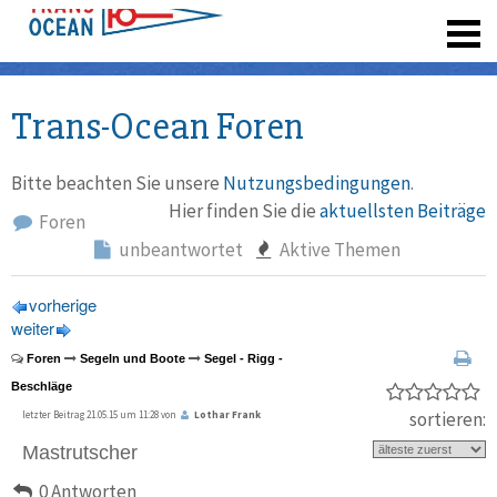
registrieren
Trans-Ocean Foren
Bitte beachten Sie unsere
Nutzungsbedingungen
.
Hier finden Sie die
aktuellsten Beiträge
Foren
unbeantwortet
Aktive Themen
vorherige
weiter
Foren
Segeln und Boote
Segel - Rigg -
Beschläge
sortieren:
letzter Beitrag 21.05.15 um 11:28 von
Lothar Frank
Mastrutscher
0 Antworten