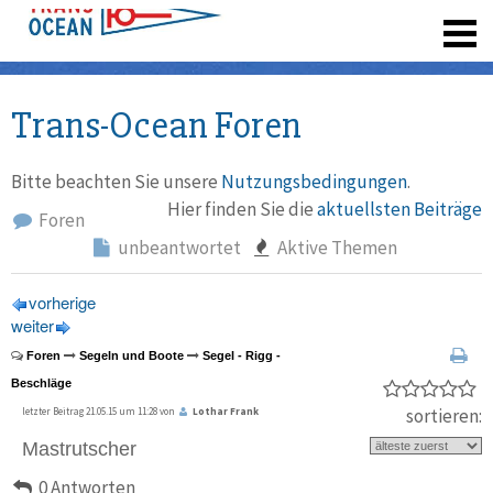
registrieren
Trans-Ocean Foren
Bitte beachten Sie unsere
Nutzungsbedingungen
.
Hier finden Sie die
aktuellsten Beiträge
Foren
unbeantwortet
Aktive Themen
vorherige
weiter
Foren
Segeln und Boote
Segel - Rigg -
Beschläge
sortieren:
letzter Beitrag 21.05.15 um 11:28 von
Lothar Frank
Mastrutscher
0 Antworten