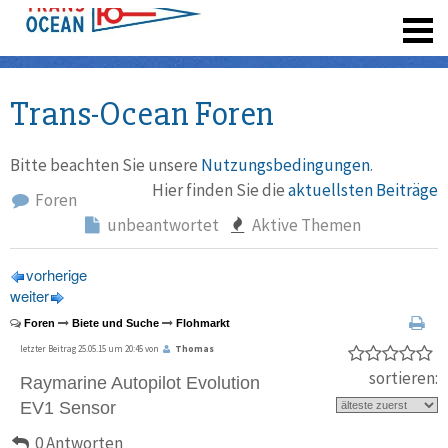
registrieren
Trans-Ocean Foren
Bitte beachten Sie unsere
Nutzungsbedingungen
.
Hier finden Sie die
aktuellsten Beiträge
Foren
unbeantwortet
Aktive Themen
vorherige
weiter
Foren
Biete und Suche
Flohmarkt
letzter Beitrag 25.05.15 um 20:45 von
Thomas
sortieren:
Raymarine Autopilot Evolution
EV1 Sensor
0 Antworten