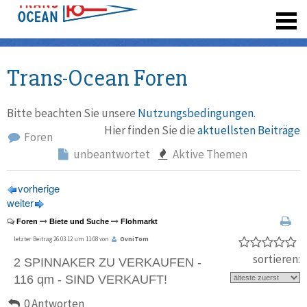
registrieren
Trans-Ocean Foren
Bitte beachten Sie unsere
Nutzungsbedingungen
.
Hier finden Sie die
aktuellsten Beiträge
Foren
unbeantwortet
Aktive Themen
vorherige
weiter
Foren
Biete und Suche
Flohmarkt
letzter Beitrag 26.03.12 um 11:08 von
OvniTom
sortieren:
2 SPINNAKER ZU VERKAUFEN -
116 qm - SIND VERKAUFT!
0 Antworten