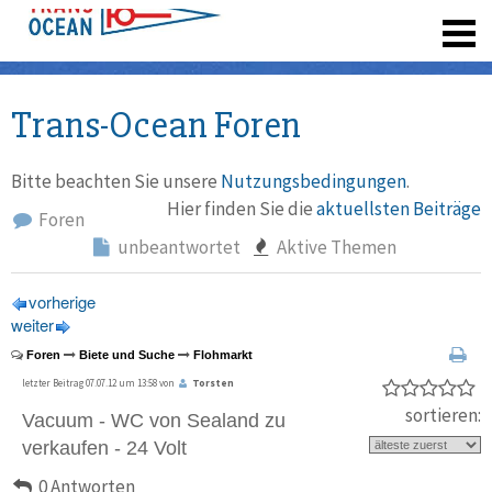
registrieren
Trans-Ocean Foren
Bitte beachten Sie unsere
Nutzungsbedingungen
.
Hier finden Sie die
aktuellsten Beiträge
Foren
unbeantwortet
Aktive Themen
vorherige
weiter
Foren
Biete und Suche
Flohmarkt
letzter Beitrag 07.07.12 um 13:58 von
Torsten
sortieren:
Vacuum - WC von Sealand zu
verkaufen - 24 Volt
0 Antworten