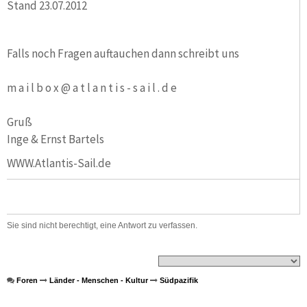
Stand 23.07.2012
Falls noch Fragen auftauchen dann schreibt uns
m a i l b o x @ a t l a n t i s - s a i l . d e
Gruß
Inge & Ernst Bartels
WWW.Atlantis-Sail.de
Sie sind nicht berechtigt, eine Antwort zu verfassen.
Foren
Länder - Menschen - Kultur
Südpazifik