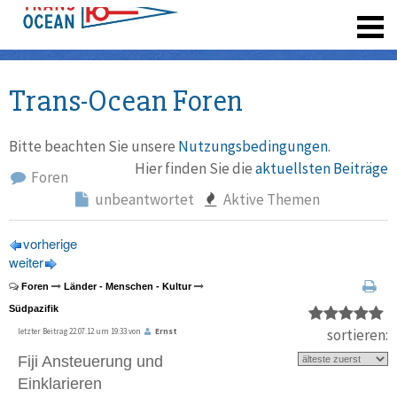
registrieren
Trans-Ocean Foren
Bitte beachten Sie unsere
Nutzungsbedingungen
.
Hier finden Sie die
aktuellsten Beiträge
Foren
unbeantwortet
Aktive Themen
vorherige
weiter
Foren
Länder - Menschen - Kultur
Südpazifik
sortieren:
letzter Beitrag 22.07.12 um 19:33 von
Ernst
Fiji Ansteuerung und
Einklarieren