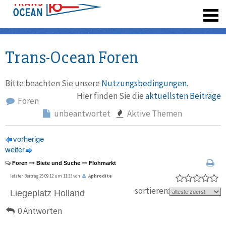
registrieren
Trans-Ocean Foren
Bitte beachten Sie unsere
Nutzungsbedingungen
.
Hier finden Sie die
aktuellsten Beiträge
Foren
unbeantwortet
Aktive Themen
vorherige
weiter
Foren
Biete und Suche
Flohmarkt
letzter Beitrag 25.09.12 um 11:33 von
Aphrodite
sortieren:
Liegeplatz Holland
0 Antworten