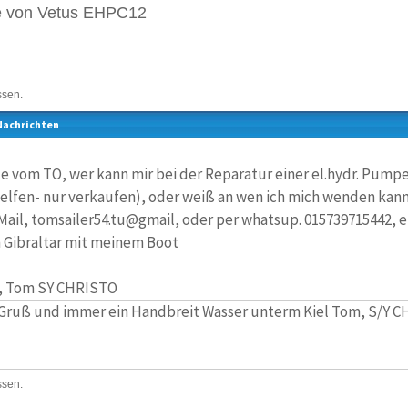
pe von Vetus EHPC12
ssen.
Nachrichten
 vom TO, wer kann mir bei der Reparatur einer el.hydr. Pumpe
helfen- nur verkaufen), oder weiß an wen ich mich wenden kann
Mail, tomsailer54.tu@gmail, oder per whatsup. 015739715442, er
In Gibraltar mit meinem Boot
ß, Tom SY CHRISTO
Gruß und immer ein Handbreit Wasser unterm Kiel Tom, S/Y 
ssen.