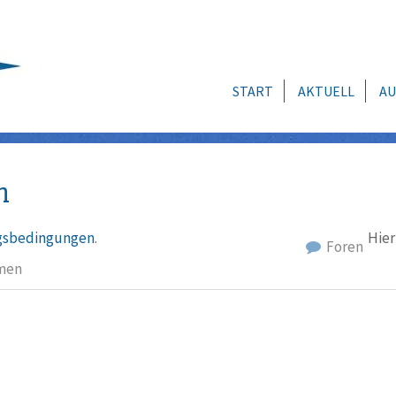
START
AKTUELL
AU
n
sbedingungen
.
Hier
Foren
men