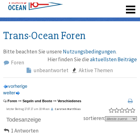
registrieren
Trans-Ocean Foren
Bitte beachten Sie unsere
Nutzungsbedingungen
.
Hier finden Sie die
aktuellsten Beiträge
Foren
unbeantwortet
Aktive Themen
vorherige
weiter
Foren
Segeln und Boote
Verschiedenes
letzter Beitrag 17.07.17 um 10:44 von
Carsten Matthias
sortieren:
Todesanzeige
1 Antworten