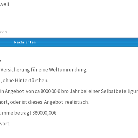
weit
ssen.
Nachrichten
,
 Versicherung für eine Weltumrundung.
h, ohne Hintertürchen.
ein Angebot von ca 8000.00 € bro Jahr bei einer Selbstbeteiligu
ört, oder ist dieses Angebot realistisch.
summe beträgt 380000,00€
wort.