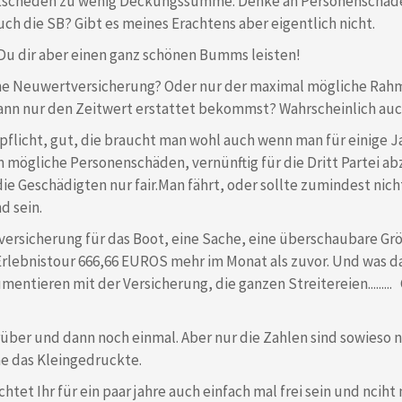
ntscheden zu wenig Deckungssumme. Denke an Personenschäden
auch die SB? Gibt es meines Erachtens aber eigentlich nicht.
 Du dir aber einen ganz schönen Bumms leisten!
 eine Neuwertversicherung? Oder nur der maximal mögliche Ra
ann nur den Zeitwert erstattet bekommst? Wahrscheinlich auch 
pflicht, gut, die braucht man wohl auch wenn man für einige J
 mögliche Personenschäden, vernünftig für die Dritt Partei abz
die Geschädigten nur fair.Man fährt, oder sollte zumindest nich
d sein.
versicherung für das Boot, eine Sache, eine überschaubare Gr
Erlebnistour 666,66 EUROS mehr im Monat als zuvor. Und was da
mentieren mit der Versicherung, die ganzen Streitereien.........
über und dann noch einmal. Aber nur die Zahlen sind sowieso n
ne das Kleingedruckte.
htet Ihr für ein paar jahre auch einfach mal frei sein und nciht 