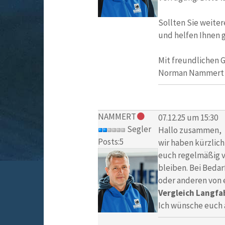
Sollten Sie weiter
und helfen Ihnen g
Mit freundlichen 
Norman Nammert
NAMMERT
07.12.25 um 15:30
Segler
Hallo zusammen,
Posts:5
wir haben kürzlich
euch regelmäßig v
bleiben. Bei Bedarf
oder anderen von e
Vergleich Langfa
Ich wünsche euch 