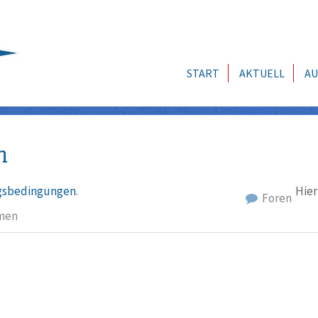
START
AKTUELL
AU
n
sbedingungen
.
Hier
Foren
men