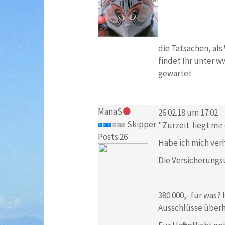
die Tatsachen, als
findet Ihr unter w
gewartet
ManaS
26.02.18 um 17:02
Skipper
"Zurzeit liegt mir
Posts:26
Habe ich mich verh
Die Versicherung
380.000,- für was?
Ausschlüsse überh