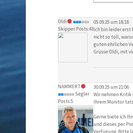
Oldi
05.09.25 um 18:18
Skipper Posts:43
Ich bin leider ers
nicht so toll, war
guten ehrlichen Ve
Grüsse Oldi, mit v
NAMMERT
30.09.25 um 21:06
Segler
Wir nehmen Kritik 
Posts:5
Ihrem Monitor tats
Gerne biete ich Ih
und dieses per Pos
Verfügung. Bitte l