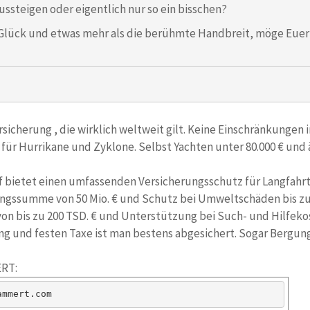
ussteigen oder eigentlich nur so ein bisschen?
Glück und etwas mehr als die berühmte Handbreit, möge Euer 
sicherung , die wirklich weltweit gilt. Keine Einschränkungen 
für Hurrikane und Zyklone. Selbst Yachten unter 80.000 € und ä
 bietet einen umfassenden Versicherungsschutz für Langfahr
ngssumme von 50 Mio. € und Schutz bei Umweltschäden bis zu 5
on bis zu 200 TSD. € und Unterstützung bei Such- und Hilfekost
g und festen Taxe ist man bestens abgesichert. Sogar Bergun
ERT:
ammert.com