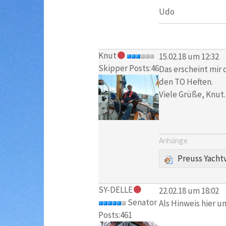
Udo
Knut
15.02.18 um 12:32
Skipper Posts:46
Das erscheint mir 
den TO Heften.
Viele Grüße, Knut.
Anhänge
Preuss Yacht
SY-DELLE
22.02.18 um 18:02
Senator
Als Hinweis hier u
Posts:461