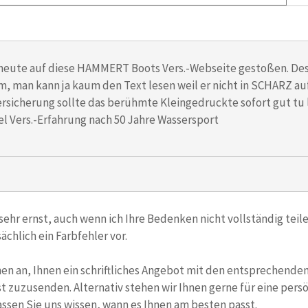
t heute auf diese HAMMERT Boots Vers.-Webseite gestoßen. Desh
um, man kann ja kaum den Text lesen weil er nicht in SCHARZ au
rsicherung sollte das berühmte Kleingedruckte sofort gut tu l
iel Vers.-Erfahrung nach 50 Jahre Wassersport
sehr ernst, auch wenn ich Ihre Bedenken nicht vollständig teile
ächlich ein Farbfehler vor.
nen an, Ihnen ein schriftliches Angebot mit den entsprechend
t zuzusenden. Alternativ stehen wir Ihnen gerne für eine persö
assen Sie uns wissen, wann es Ihnen am besten passt.