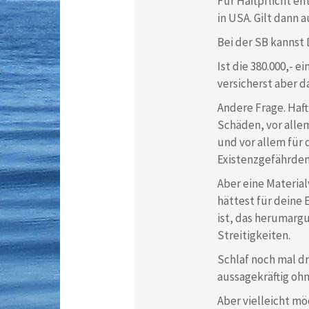
Für Haftpflicht e
in USA. Gilt dann 
Bei der SB kannst
Ist die 380.000,-
versicherst aber d
Andere Frage. Haft
Schäden, vor allem
und vor allem für 
Existenzgefährden
Aber eine Material
hättest für deine 
ist, das herumargu
Streitigkeiten.
Schlaf noch mal dr
aussagekräftig oh
Aber vielleicht möc