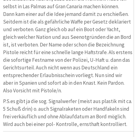
selbst in Las Palmas auf Gran Canaria machen können.
Dann kam einer auf die Idee jemand damit zu erschießen.
Seitdem ist die als gefährliche Waffe per Gesetz deklariert
und verboten. Ganz gleich ob auf ein Boot oder Yacht,
gleich welcher Nation und aus Seenotgründen die an Bord
ist, ist verboten. Der Name oder schon die Bezeichnung
Pistole reicht für eine schnelle lange Haftstrafe. Als erstens
die sofortige Festname von der Polizei, U-Haft u. dann das
Gerichtsurteil. Auch nicht wenn aus Deutschland ein
entsprechender Erlaubnisschein vorliegt. Nun sind wir
aber in Spanien und sofort ab in den Knast. Kein Pardon.
Also Vorsicht mit Pistole/n.
P.S.es gibt ja die sog. Signalwerfer (meist aus plastik mit ca.
5 Schuß drin) o. auch Signalraketen oder Handfakeln sind
frei verkäuflich und ohne Ablaufdatum an Bord möglich.
Wird auch bei einer pol- Kontrolle, ernsthaft kontrolliert.