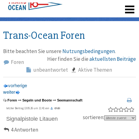
registrieren
Trans-Ocean Foren
Bitte beachten Sie unsere
Nutzungsbedingungen
.
Hier finden Sie die
aktuellsten Beiträge
Foren
unbeantwortet
Aktive Themen
vorherige
weiter
Foren
Segeln und Boote
Seemannschaft
letzter Beitrag 13.05.26 um 11:41 von
Oldi
sortieren:
Signalpistole Litauen
4 Antworten